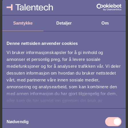
nyansatte på. Kulturen og hvem vi var som
selskap var også i stor grad opp til hver
enkelt leder å kommunisere til nyansatt.
Samtykke
Detaljer
Om
Vi så også at vi hadde en utfordring når
det kom til ‘tid-til-produktivitet’. Her var
det selvfølgelig ulikt med tanke på hvor i
Denne nettsiden anvender cookies
konsernet du kom inn, men var i veldig
Vi bruker informasjonskapsler for å gi innhold og
mange ledd unødvendig høy. Vi så at
annonser et personlig preg, for å levere sosiale
mange brukte mye tid de første månedene
mediefunksjoner og for å analysere trafikken vår. Vi deler
på å sette seg inn i hva slags type bedrift
dessuten informasjon om hvordan du bruker nettstedet
de faktisk hadde blitt en del av; hva er
vårt, med partnerne våre innen sosiale medier,
kulturen, forretningsforståelse, strategi,
annonsering og analysearbeid, som kan kombinere den
orientere seg i bedriften osv. Her så vi et
med annen informasjon du har gjort tilgjengelig for dem,
stort forbedringspotensiale.
eller som de har samlet inn gjennom din bruk av
tjenestene deres.
S
Nødvendig
a