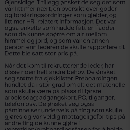
Gjensidige. I tillegg ønsket de seg det som
var litt mer nært, en oversikt over goder
og forsikringsordninger som gjelder, og
litt mer HR-relatert informasjon. Det var
også enkelte som hadde fått en fadder
som de kunne spørre om alt mellom
himmel og jord, og som var en annen
person enn lederen de skulle rapportere til.
Dette ble satt stor pris på.
Når det kom til rekrutterende leder, har
disse noen helt andre behov. De ønsket
seg støtte fra sjekklister. Preboardingen
handlet da i stor grad om alt det materielle
som skulle være på plass til første
arbeidsdag: adgangskort, PC, tilganger,
telefon osv. De ønsket seg også
påminnelser underveis på ting som skulle
gjøres og var veldig mottageligefor tips på
andre ting de kunne gjøre i
ventetiden/preboardingsfasen for å holde