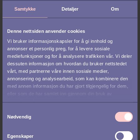
Samtykke
Detaljer
Om
Andre fordeler med
Denne nettsiden anvender cookies
nettverksrekruttering:
Vi bruker informasjonskapsler for å gi innhold og
annonser et personlig preg, for å levere sosiale
Bedre time-to-hire
– Sammenlignet med rekruttering via
mediefunksjoner og for å analysere trafikken vår. Vi deler
en karriereside, har nettverksrekruttering vist seg å være
dessuten informasjon om hvordan du bruker nettstedet
55 prosent raskere.
vårt, med partnerne våre innen sosiale medier,
Høyere treffsikkerhet
– I en normal rekrutteringsprosess
annonsering og analysearbeid, som kan kombinere den
går omtrent 8-10 prosent av kandidatene til et første
med annen informasjon du har gjort tilgjengelig for dem,
intervju, mens tallet ved hjelp av nettverksrekruttering kan
eller som de har samlet inn gjennom din bruk av
nå 20 prosent der en av fire da blir ansatt - altså en
tjenestene deres.
konverteringsgrad på hele 25 prosent. Sammenlignet
S
med tradisjonell rekruttering, med ca. 10 prosent i
Nødvendig
a
konvertering, er dette utrolig sterke resultater.
m
t
Lavere kostnader
– Ved å bruke nettverksrekruttering i
Egenskaper
stedet for å bruke interne rekrutteringsressurser, betale