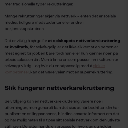
mer tradisjonelle typer rekrutteringer.
Mange rekrutteringer skjer via nettverk - enten det er sosiale
medier, tidligere medstudenter eller andre i
bekjentskapskretsen.
Det er viktig å sørge for
at selskapets nettverksrekruttering
er kvalitativ,
for selvfølgelig er det ikke sikkert at en person er
mest egnet for jobben bare fordi han eller hun kjenner noen på
arbeidsplassen din. Men å finne en som passer inn i kulturen er
selvsagt viktig - og hvis du er påpasselig med å
sjekke
kompetanser
, kan det være veien mot en superrekruttering.
Slik fungerer nettverksrekruttering
Selvfølgelig kan en nettverksrekruttering variere noe i
utformingen, men generelt kan det sies at når bedriften din har
publisert en stillingsannonse, blir dine ansatte informert om det
og har muligheten til å tipse sitt sosiale nettverk om den utlyste
stillingen. Deretter har du en prosess for hvordan du holder