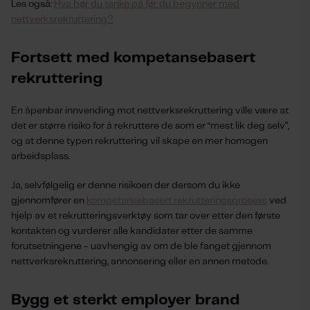
Les også:
Hva bør du tenke på før du begynner med
nettverksrekruttering?
Fortsett med kompetansebasert
rekruttering
En åpenbar innvending mot nettverksrekruttering ville være at
det er større risiko for å rekruttere de som er “mest lik deg selv”,
og at denne typen rekruttering vil skape en mer homogen
arbeidsplass.
Ja, selvfølgelig er denne risikoen der dersom du ikke
gjennomfører en
kompetansebasert rekrutteringsprosess
ved
hjelp av et rekrutteringsverktøy som tar over etter den første
kontakten og vurderer alle kandidater etter de samme
forutsetningene - uavhengig av om de ble fanget gjennom
nettverksrekruttering, annonsering eller en annen metode.
Bygg et sterkt employer brand