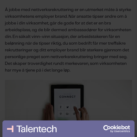
Å jobbe med nettverksrekruttering er en utmerket måte å styrke
virksomhetens employer brand. Når ansatte tipser andre om å
jobbe i din virksomhet, går de gode for at det er en bra
arbeidsplass, og de blir dermed ambassadører for virksomheten
din. En såkalt vinn-vinn situasjon, der arbeidstakeren får en
belønning når de tipser riktig, du som bedrift får mer treffsikre
rekrutteringer og ditt employer brand blir sterkere gjennom det
personlige preget som nettverksrekruttering bringer med seg.
Det skaper troverdighet rundt merkevaren, som virksomheten
har mye å tjene på i det lange løp.