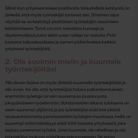
Silloin kun yrityksesi kokee positiivista taloudellista kehitystä, on
tärkeää, että myös työntekijät tuntevat sen. Ilmeinen tapa
näyttää se on keskittyä yksittäisen työntekijän osaamisen
kehittämiseen. Tämä voi mm. tarkoittaa kursseja ja
täydennyskoulutusta sekä uusia rooleja tai vastuita. Pidä
katseesi tulevaisuudessa ja saman pitäisi koskea kaikkia
yrityksesi työntekijöitä.
2. Ole avoimin mielin ja kuuntele
työntekijöitäsi
Yllä olevan lisäksi on myös tärkeää kuunnella työntekijöitäsi ja
olla avoin. Voi olla, että työntekijäsi haluaa palkankorotuksen,
enemmän työetuja tai vain suurempaa joustavuutta
jokapäiväiseen työelämään. Suhdanteiden aikana tuloksena on
usein suurempi ylijäämä, ja jos työntekijäsi eivät koe yleistä
noususuhdannetta parantuneiden työolojen muodossa, heillä on
suurempi todennäköisyys etsiä töitä toisesta yrityksestä, joka
tarjoaa paremmat työolot. Joten kuuntele, ole rehellinen ja ota
työntekijäsi mukaan päätöksentekoprosessiin. Se antaa