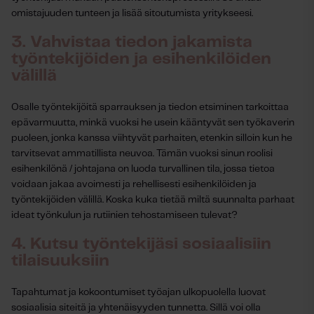
omistajuuden tunteen ja lisää sitoutumista yritykseesi.
3. Vahvistaa tiedon jakamista
työntekijöiden ja esihenkilöiden
välillä
Osalle työntekijöitä sparrauksen ja tiedon etsiminen tarkoittaa
epävarmuutta, minkä vuoksi he usein kääntyvät sen työkaverin
puoleen, jonka kanssa viihtyvät parhaiten, etenkin silloin kun he
tarvitsevat ammatillista neuvoa. Tämän vuoksi sinun roolisi
esihenkilönä / johtajana on luoda turvallinen tila, jossa tietoa
voidaan jakaa avoimesti ja rehellisesti esihenkilöiden ja
työntekijöiden välillä. Koska kuka tietää miltä suunnalta parhaat
ideat työnkulun ja rutiinien tehostamiseen tulevat?
4. Kutsu työntekijäsi sosiaalisiin
tilaisuuksiin
Tapahtumat ja kokoontumiset työajan ulkopuolella luovat
sosiaalisia siteitä ja yhtenäisyyden tunnetta. Sillä voi olla