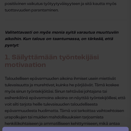
positiivinen vaikutus työtyytyväisyyteen ja sitä kautta myös
tuottavuuden parantaminen.
Valitettavasti on myös monia syitä varautua muuttuviin
aikoihin. Kun talous on taantumassa, on tärkeää, että
pystyt:
1. Säilyttämään työntekijäsi
motivaation
Taloudellisen epävarmuuden aikoina ihmiset usein miettivät
tulevaisuutta ja murehtivat, kuinka he pärjäävät. Tämä koskee
myös sinun työntekijöitäsi. Sinun tehtäväsi johtajana tai
esihenkilönä epävarmoina aikoina on näyttää työntekijöillesi, että
voit silti tarjota heille tulevaisuuden taloudellisesta
epävarmuudesta huolimatta. Tämä voi tarkoittaa vaihtoehtoisen
urapolkujen tai muiden mahdollisuuksien tarjoamista
henkilökohtaiseen ja ammatilliseen kehittymiseen, mikä antaa
mahdollisuuden keskittyä työn positiivisiin puoliin, jotka antavat