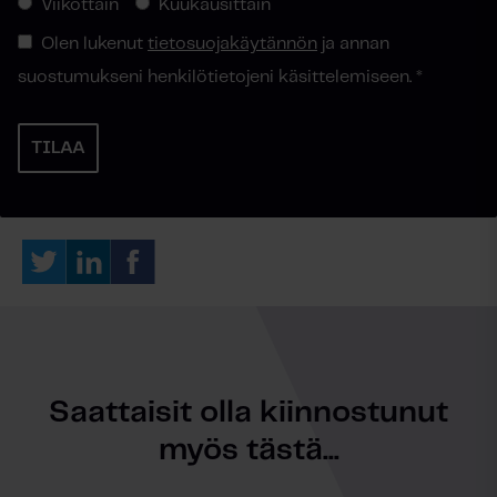
Viikottain
Kuukausittain
Olen lukenut
tietosuojakäytännön
ja annan
suostumukseni henkilötietojeni käsittelemiseen.
*
Saattaisit olla kiinnostunut
myös tästä...