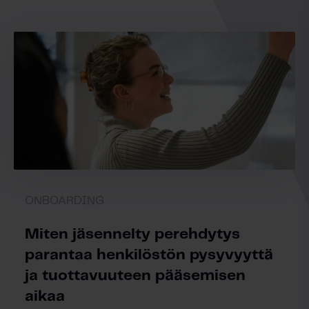
ONBOARDING
Miten jäsennelty perehdytys
parantaa henkilöstön pysyvyyttä
ja tuottavuuteen pääsemisen
aikaa