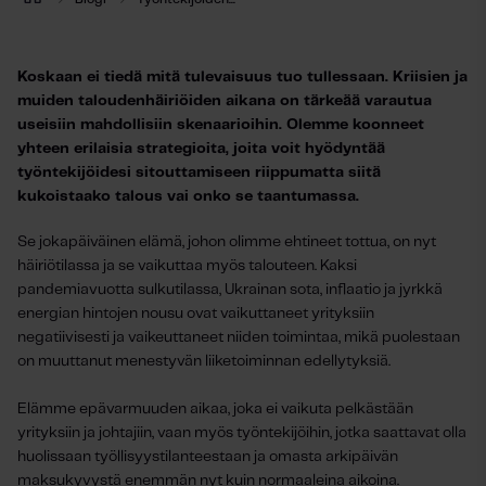
Koskaan ei tiedä mitä tulevaisuus tuo tullessaan. Kriisien ja
muiden taloudenhäiriöiden aikana on tärkeää varautua
useisiin mahdollisiin skenaarioihin. Olemme koonneet
yhteen erilaisia strategioita, joita voit hyödyntää
työntekijöidesi sitouttamiseen riippumatta siitä
kukoistaako talous vai onko se taantumassa.
Se jokapäiväinen elämä, johon olimme ehtineet tottua, on nyt
häiriötilassa ja se vaikuttaa myös talouteen. Kaksi
pandemiavuotta sulkutilassa, Ukrainan sota, inflaatio ja jyrkkä
energian hintojen nousu ovat vaikuttaneet yrityksiin
negatiivisesti ja vaikeuttaneet niiden toimintaa, mikä puolestaan
on muuttanut menestyvän liiketoiminnan edellytyksiä.
Elämme epävarmuuden aikaa, joka ei vaikuta pelkästään
yrityksiin ja johtajiin, vaan myös työntekijöihin, jotka saattavat olla
huolissaan työllisyystilanteestaan ja omasta arkipäivän
maksukyvystä enemmän nyt kuin normaaleina aikoina.