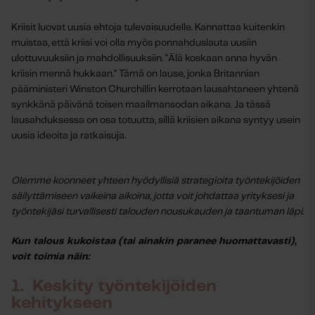
Kriisit luovat uusia ehtoja tulevaisuudelle. Kannattaa kuitenkin
muistaa, että kriisi voi olla myös ponnahduslauta uusiin
ulottuvuuksiin ja mahdollisuuksiin. "Älä koskaan anna hyvän
kriisin mennä hukkaan." Tämä on lause, jonka Britannian
pääministeri Winston Churchillin kerrotaan lausahtaneen yhtenä
synkkänä päivänä toisen maailmansodan aikana. Ja tässä
lausahduksessa on osa totuutta, sillä kriisien aikana syntyy usein
uusia ideoita ja ratkaisuja.
Olemme koonneet yhteen hyödyllisiä strategioita työntekijöiden
säilyttämiseen vaikeina aikoina, jotta voit johdattaa yrityksesi ja
työntekijäsi turvallisesti talouden nousukauden ja taantuman läpi.
Kun talous kukoistaa (tai ainakin paranee huomattavasti),
voit toimia näin:
1. Keskity työntekijöiden
kehitykseen