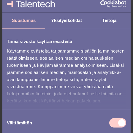
merkityksen jokapäiväisessä elämässä.
2. Vahvista ryhmähenkeä
Suostumus
Yksityiskohdat
Tietoja
Yksi tapa luoda tunnetta yhteenkuuluvuudesta on vahvistaa
yhtenäisyyttä ja yhteishenkeä työpaikalla. Tämä voi tarkoittaa
Tämä sivusto käyttää evästeitä
tiimityöskentelyharjoituksia, yhteistyön lisäämistä tai sosiaalisia
Käytämme evästeitä tarjoamamme sisällön ja mainosten
kokoontumisia. On todistettu tosiasia, että työntekijät iloitsevat ja
motivoituvat sosiaalisista yhteisöistä ja vahvoista kollegoiden
räätälöimiseen, sosiaalisen median ominaisuuksien
välisistä suhteista. Jos työntekijäsi saapuvat töihin iloisin mielin ja
tukemiseen ja kävijämäärämme analysoimiseen. Lisäksi
kokevat kuuluvansa yhteisöön, he ovat yleensä myös vähemmän
jaamme sosiaalisen median, mainosalan ja analytiikka-
halukkaita etsimään muita työmahdollisuuksia.
alan kumppaneillemme tietoja siitä, miten käytät
sivustoamme. Kumppanimme voivat yhdistää näitä
3. Kommunikoi rehellisesti
tietoja muihin tietoihin, joita olet antanut heille tai joita on
kerätty, kun olet käyttänyt heidän palvelujaan.
Ryhmähenki voi ulottua myös erilaisiin työtehtäviin ja rooleihin.
Luomalla avoimen tavan kommunikoida työntekijöiden ja
esihenkilöiden välillä, voit tehdä säännöllisesti päivityksiä
S
Välttämätön
yrityksen taloudellisesta tilanteesta ja suunnitelmista. Muista olla
u
rehellinen, avoin ja reagoiva viestinnässäsi. Viestintäkanava antaa
o