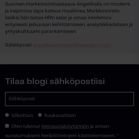
Suomen markkinointivastaava Angelikalla on moderni
ja inspiroiva tapa katsoa maailmaa. Markkinoinnin
lisäksi hän taitaa HR:n salat ja omaa intohimoa
erityisesti jatkuvaan kehittämiseen, analytiikkadataan ja
yrityskulttuurin parantamiseen.
Sähköposti:
angelika.toivanen@talentech.com
Tilaa blogi sähköpostiisi
Viikottain
Kuukausittain
Olen lukenut
tietosuojakäytännön
ja annan
suostumukseni henkilötietojeni käsittelemiseen.
*