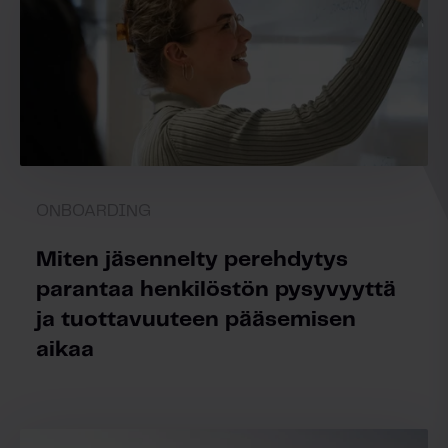
ONBOARDING
Miten jäsennelty perehdytys
parantaa henkilöstön pysyvyyttä
ja tuottavuuteen pääsemisen
aikaa