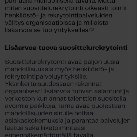
parhaalla mahdollisella tavalla. Mutta
miten suosittelurekrytointi oikeasti toimii
henkilöstö- ja rekrytointipalveluiden
välitys organisaatioissa ja millaista
lisäarvoa se tuo yrityksellesi?
Lisäarvoa tuova suosittelurekrytointi
Suosittelurekrytointi avaa paljon uusia
mahdollisuuksia myös henkilöstö- ja
rekrytointipalveluyrityksille.
Yksinkertaisuudessaan rakennat
orgaanisesti lisäarvoa tuovan asiantuntija
verkoston kun annat talenttien suositella
avoimia paikkoja. Tämä avaa puolestaan
mahdollisuuden sinulle hoitaa
asiakaskokemuksia ja parantaa palvelujen
laatua sekä liiketoimintaasi
ennennäkemättömällä tavalla.