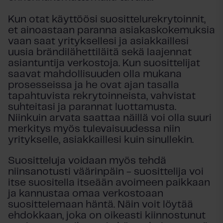
Kun otat käyttöösi suosittelurekrytoinnit,
et ainoastaan paranna asiakaskokemuksia
vaan saat yrityksellesi ja asiakkaillesi
uusia brändilähettiläitä sekä laajennat
asiantuntija verkostoja. Kun suosittelijat
saavat mahdollisuuden olla mukana
prosesseissa ja he ovat ajan tasalla
tapahtuvista rekrytoinneista, vahvistat
suhteitasi ja parannat luottamusta.
Niinkuin arvata saattaa näillä voi olla suuri
merkitys myös tulevaisuudessa niin
yritykselle, asiakkaillesi kuin sinullekin.
Suositteluja voidaan myös tehdä
niinsanotusti väärinpäin - suosittelija voi
itse suositella itseään avoimeen paikkaan
ja kannustaa omaa verkostoaan
suosittelemaan häntä. Näin voit löytää
ehdokkaan, joka on oikeasti kiinnostunut