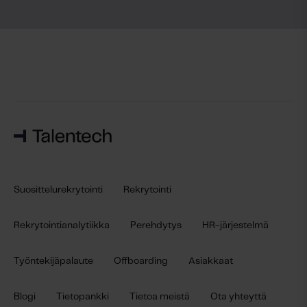
Suosittelurekrytointi
Rekrytointi
Rekrytointianalytiikka
Perehdytys
HR-järjestelmä
Työntekijäpalaute
Offboarding
Asiakkaat
Blogi
Tietopankki
Tietoa meistä
Ota yhteyttä