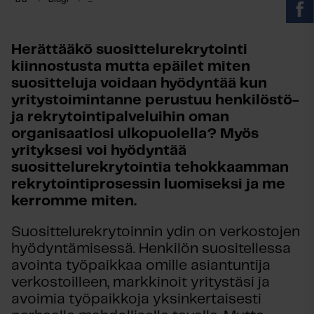
Herättääkö suosittelurekrytointi
kiinnostusta mutta epäilet miten
suositteluja voidaan hyödyntää kun
yritystoimintanne perustuu henkilöstö-
ja rekrytointipalveluihin oman
organisaatiosi ulkopuolella? Myös
yrityksesi voi
hyödyntää
suosittelurekrytointia tehokkaamman
rekrytointiprosessin luomiseksi ja me
kerromme miten.
Suosittelurekrytoinnin ydin on verkostojen
hyödyntämisessä. Henkilön suositellessa
avointa työpaikkaa omille asiantuntija
verkostoilleen, markkinoit yritystäsi ja
avoimia työpaikkoja yksinkertaisesti