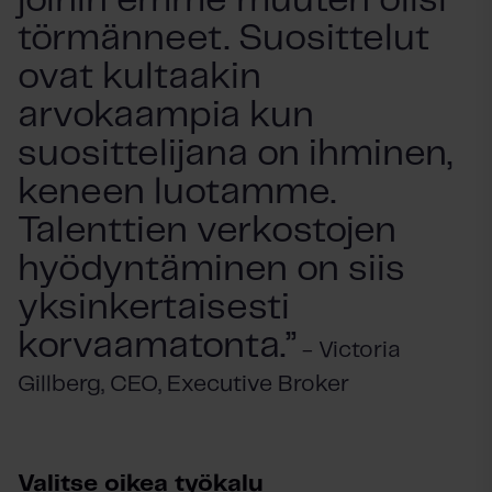
joihin emme muuten olisi
törmänneet. Suosittelut
ovat kultaakin
arvokaampia kun
suosittelijana on ihminen,
keneen luotamme.
Talenttien verkostojen
hyödyntäminen on siis
yksinkertaisesti
korvaamatonta.”
-
Victoria
Gillberg, CEO, Executive Broker
Valitse oikea työkalu