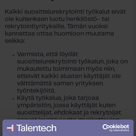
Kaikki suosittelurekrytointi työkalut eivät
ole kuitenkaan luotu henkilöstö- tai
rekrytointiyrityksille. Tämän vuoksi
kannattaa ottaa huomioon muutama
seikka:
Varmista, että löydät
suosittelurekrytointi työkalun, joka on
mukautettu toimimaan myös niin,
etteivät kaikki alustan käyttäjät ole
välttämättä saman yrityksen
työntekijöitä.
Käytä työkalua, joka tarjoaa
ympäristön, jossa käyttäjät kuten
suosittelijat, ehdokaat ja rekrytoijat
saavat joustavuutta muokattavien
automaatioiden avulla. Muokattavia
automaatioita voivat olla esimerkiksi