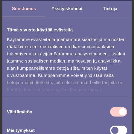
sähköpostit, push up-ilmoitukset
Suostumus
Yksityiskohdat
Tietoja
sovelluksissa tai vaikka tekstiviesti.
Tämä sivusto käyttää evästeitä
Irecommend verkosto
Käytämme evästeitä tarjoamamme sisällön ja mainosten
räätälöimiseen, sosiaalisen median ominaisuuksien
Irecommend
on hiljattain lanseerannut
spin-off ominaisuuden,
irecommend
tukemiseen ja kävijämäärämme analysoimiseen. Lisäksi
verkoston
, joka on erityisesti suunniteltu
jaamme sosiaalisen median, mainosalan ja analytiikka-
henkilöstöpalveluyrityksille ja muille
alan kumppaneillemme tietoja siitä, miten käytät
yrityksille, jotka haluavat hyödyntää
sivustoamme. Kumppanimme voivat yhdistää näitä
suositteluja laajempaan tarkoitukseen.
tietoja muihin tietoihin, joita olet antanut heille tai joita on
Irecommend verkosto on tarkoitettu
kerätty, kun olet käyttänyt heidän palvelujaan.
erityisesti seuraaville:
Henkilöstöpalveluyritykset
S
Välttämätön
Rekrytointiyritykset
u
Yhdistykset ja voittoa
o
tavoittelemattomat järjestöt
s
Mieltymykset
Asiantuntija verkostot