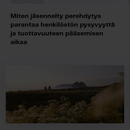
ONBOARDING
Miten jäsennelty perehdytys
parantaa henkilöstön pysyvyyttä
ja tuottavuuteen pääsemisen
aikaa