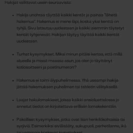
Hakijat valittavat usein seuraavista:
Hakija unohtaa täyttää kaikki kentät ja painaa ”lähetä
hakemus”. Hakemus ei mene läpi, koska yksi kenttä on
tyhjä. Sivu latautuu uudestaan ja kaikki aiemmin täytetyt
kentät tyhjenevät. Hakijan täytyy täyttää kaikki kentät
uudestaan.
Turhat kysymykset. Miksi minun pitäisi kertoa, että millä
alueella ja missä maassa asun, jos olen jo täyttänyt
kotiosoitteeni ja postinumeron?
Hakemus ei toimi älypuhelimessa. Yhä useampi hakija
jättää hakemuksen puhelimen tai tabletin välityksellä.
Laajat hakulomakkeet, joissa kaikki ansioluettelossa jo
annetut tiedot on kirjoitettava erillisiin lomakekenttiin.
Pakolliset kysymykset, jotka ovat liian henkilökohtaisia tai
syrjiviä. Esimerkiksi siviilisääty, sukupuoli, perhetilanne, ikä
tai vammoja koskevat kysymykset.