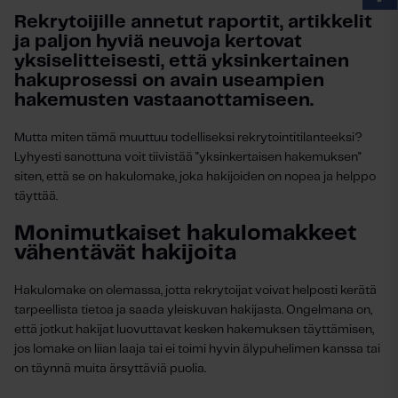
Rekrytoijille annetut raportit, artikkelit
ja paljon hyviä neuvoja kertovat
yksiselitteisesti, että yksinkertainen
hakuprosessi on avain useampien
hakemusten vastaanottamiseen.
Mutta miten tämä muuttuu todelliseksi rekrytointitilanteeksi?
Lyhyesti sanottuna voit tiivistää "yksinkertaisen hakemuksen"
siten, että se on hakulomake, joka hakijoiden on nopea ja helppo
täyttää.
Monimutkaiset hakulomakkeet
vähentävät hakijoita
Hakulomake on olemassa, jotta rekrytoijat voivat helposti kerätä
tarpeellista tietoa ja saada yleiskuvan hakijasta. Ongelmana on,
että jotkut hakijat luovuttavat kesken hakemuksen täyttämisen,
jos lomake on liian laaja tai ei toimi hyvin älypuhelimen kanssa tai
on täynnä muita ärsyttäviä puolia.