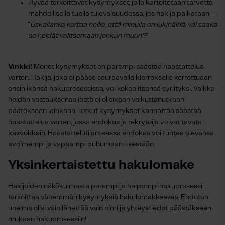
Hyvää tarkoittavat kysymykset, jolla kartoitetaan tarvetta
mahdolliselle tuelle tulevaisuudessa, jos hakija palkataan –
"
Uskallanko kertoa heille, että minulla on lukihäiriö, vai saako
se heidät valitsemaan jonkun muun?
”
Vinkki!
Monet kysymykset on parempi säästää haastattelua
varten. Hakija, joka ei pääse seuraavalle kierrokselle kerrottuaan
ensin ikänsä hakuprosessissa, voi kokea itsensä syrjityksi. Vaikka
heidän vastauksensa iästä ei olisikaan vaikuttanutkaan
päätökseen lainkaan. Jotkut kysymykset kannattaa säästää
haastattelua varten, jossa ehdokas ja rekrytoija voivat tavata
kasvokkain. Haastattelutilanteessa ehdokas voi tuntea olevansa
avoimempi ja vapaampi puhumaan itsestään.
Yksinkertaistettu hakulomake
Hakijoiden näkökulmasta parempi ja helpompi hakuprosessi
tarkoittaa vähemmän kysymyksiä hakulomakkeessa. Ehdoton
unelma olisi vain lähettää vain nimi ja yhteystiedot päästäkseen
mukaan hakuprosessiin!