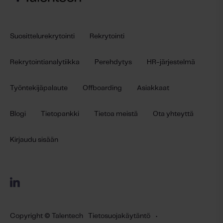
Suosittelurekrytointi
Rekrytointi
Rekrytointianalytiikka
Perehdytys
HR-järjestelmä
Työntekijäpalaute
Offboarding
Asiakkaat
Blogi
Tietopankki
Tietoa meistä
Ota yhteyttä
Kirjaudu sisään
Copyright © Talentech
Tietosuojakäytäntö
•