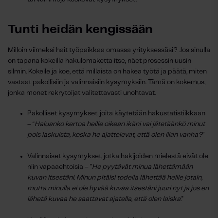
Tunti heidän kengissään
Milloin viimeksi hait työpaikkaa omassa yrityksessäsi? Jos sinulla
on tapana kokeilla hakulomaketta itse, näet prosessin uusin
silmin. Kokeile ja koe, että millaista on hakea työtä ja päätä, miten
vastaat pakollisiin ja valinnaisiin kysymyksiin. Tämä on kokemus,
jonka monet rekrytoijat valitettavasti unohtavat.
Pakolliset kysymykset, joita käytetään hakustatistiikkaan
– “
Haluanko kertoa heille oikean ikäni vai jätetäänkö minut
pois laskuista, koska he ajattelevat, että olen liian vanha?
”
Valinnaiset kysymykset, jotka hakijoiden mielestä eivät ole
niin vapaaehtoisia – "
He pyytävät minua lähettämään
kuvan itsestäni. Minun pitäisi todella lähettää heille jotain,
mutta minulla ei ole hyvää kuvaa itsestäni juuri nyt ja jos en
lähetä kuvaa he saattavat ajatella, että olen laiska.
"