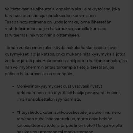
Valitettavasti se aiheuttaisi ongelmia sinulle rekrytoijana, joka
tarvitsee perustietoja ehdokkaiden karsimiseen.
Tasapainotustoimena on luoda lomake, jonne lähetetään
mahdollisimman paljon hakemuksia, samalla kun saat
tarvitsemasi rekrytoinnin aloittamiseen.
Tämän vuoksi sinun tulee käydä hakulomakkeessasi olevat
kysymykset läpi ja katsoa, onko mukana niitä kysymyksiä, jotka
voidaan jättää pois. Hakuprosessi helpottuu hakijan kannalta, jos
hän voi myöhemmin antaa tarkempia tietoja itsestään, jos
pääsee hakuprosessissa eteenpäin.
Monivalintakysymykset ovat ystäväsi! Pystyt
tarkastamaan, että täyttääkö hakija perusvaatimukset
ilman ansioluettelon syynäämistä.
Yhteystiedot, kuten sähköpostiosoite ja puhelinnumero,
tarvitaan puhelinhaastatteluun, mutta onko heidän
kotiosoitteensa todella tarpeellinen tieto? Hakija voi olla
halukas muuttamaan tai matkustamaan.