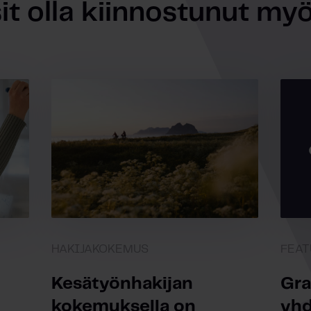
it olla kiinnostunut myös
HAKIJAKOKEMUS
FEAT
Kesätyönhakijan
Gra
kokemuksella on
yhd