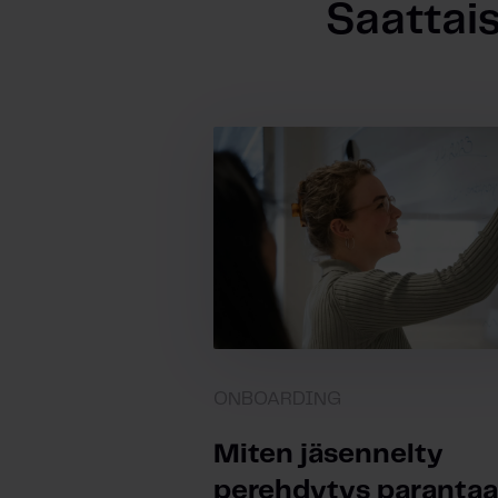
Saattais
ONBOARDING
Miten jäsennelty
perehdytys parantaa