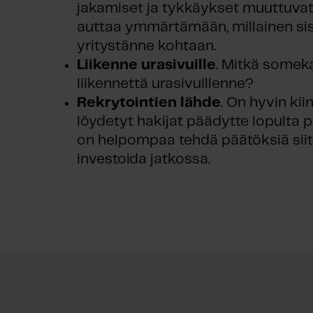
jakamiset ja tykkäykset muuttuvat
t
auttaa ymmärtämään, millainen sisä
a
yritystänne kohtaan.
Liikenne urasivuille
. Mitkä somek
liikennettä urasivuillenne?
Rekrytointien lähde
. On hyvin ki
löydetyt hakijat päädytte lopulta
on helpompaa tehdä päätöksiä siit
investoida jatkossa.