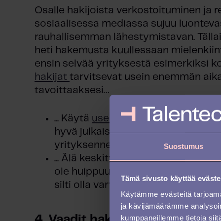
Osalle hakijoista verkostoituminen ja r
sosiaalisessa mediassa sujuu luontevast
rauhallisemman lähestymistavan. Tällai
heti hakemusta kuullessaan mielenkiin
ensin selvää yrityksestä esimerkiksi ko
hakijat
tarvitsevat usein enemmän aik
tavoittaaksesi…
... Käytä
useamman somekanavan y
hyvä julkaisutiheys lisäävät todenn
yrityksenne jää potentiaalisen hak
Suostumus
... Älä keskity liikaa siihen, jos esim
ole huippuunsa optimoitu ja jok’iki
Tämä sivusto käyttää eväste
silti olla varteenotettava hakija.
Käytämme evästeitä tarjoama
ja kävijämäärämme analysoim
kumppaneillemme tietoja siitä
4. Vaadit hakijalta täydellisyy