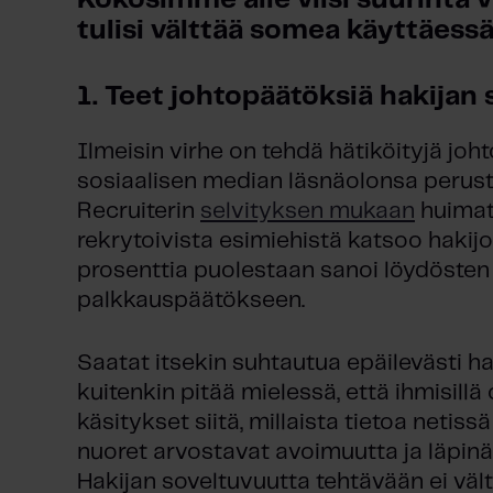
Kokosimme alle viisi suurinta vi
tulisi välttää somea käyttäessä
1. Teet johtopäätöksiä hakijan 
Ilmeisin virhe on tehdä hätiköityjä jo
sosiaalisen median läsnäolonsa perust
Recruiterin
selvityksen mukaan
huimat
rekrytoivista esimiehistä katsoo hakijoi
prosenttia puolestaan sanoi löydösten
palkkauspäätökseen.
Saatat itsekin suhtautua epäilevästi hak
kuitenkin pitää mielessä, että ihmisillä
käsitykset siitä, millaista tietoa netiss
nuoret arvostavat avoimuutta ja läpi
Hakijan soveltuvuutta tehtävään ei väl