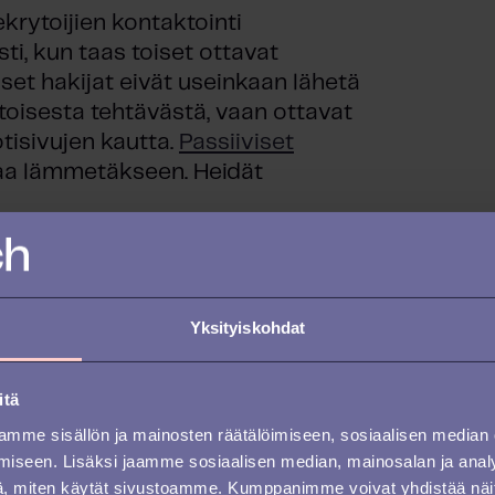
ekrytoijien kontaktointi
i, kun taas toiset ottavat
set hakijat eivät useinkaan lähetä
toisesta tehtävästä, vaan ottavat
tisivujen kautta.
Passiiviset
aa lämmetäkseen. Heidät
hdistelmää
.
Useat kanavat sekä
äköisyyttä siihen, että
ijan mieleen.
Yksityiskohdat
erkiksi hakijan LinkedIn-profiili ei
stä kohtaa päivitetty. Henkilö voi
itä
mme sisällön ja mainosten räätälöimiseen, sosiaalisen median
iseen. Lisäksi jaamme sosiaalisen median, mainosalan ja analy
, miten käytät sivustoamme. Kumppanimme voivat yhdistää näitä t
ttä, vaikka omassa