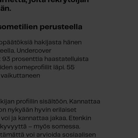
rhettä, joita rekrytoijan 
än.
sometilien perusteella
htopäätöksiä hakijasta hänen
eella. Undercover
 93 prosenttia haastatelluista
den someprofiilit läpi. 55
 vaikuttaneen
ijan profiilin sisältöön. Kannattaa
 on nykyään hyvin erilaiset
ä voi ja kannattaa jakaa. Etenkin
näkyvyyttä – myös somessa.
ttämättä voi arvioida sosiaalisen