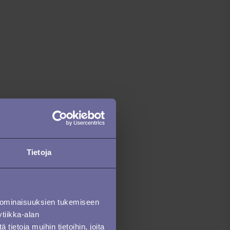
Tietoja
 ominaisuuksien tukemiseen
tiikka-alan
ietoja muihin tietoihin, joita