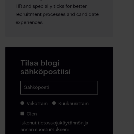
HR and specially ticks for better
recruitment processes and candidate
experiences.
Tilaa blogi
sähköpostiisi
Viikottain
Kuukausittain
Olen
lukenut
tietosuojakäytännön
ja
annan suostumukseni