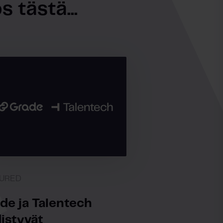
 tästä...
URED
de ja Talentech
istyvät