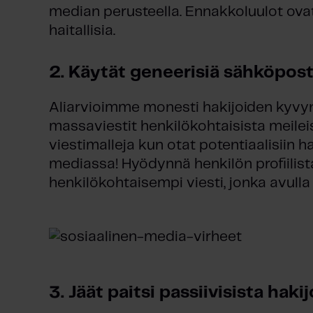
median perusteella. Ennakkoluulot ova
haitallisia.
2. Käytät geneerisiä sähköpost
Aliarvioimme monesti hakijoiden kyvyn
massaviestit henkilökohtaisista meilei
viestimalleja kun otat potentiaalisiin h
mediassa! Hyödynnä henkilön profiilist
henkilökohtaisempi viesti, jonka avulla
3. Jäät paitsi passiivisista hakij