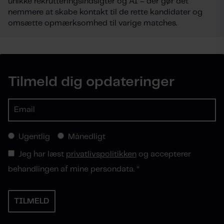
unikke rekrutteringsindsigter og AI – der gør det
nemmere at skabe kontakt til de rette kandidater og
omsætte opmærksomhed til varige matches.
Tilmeld dig opdateringer
Ugentlig
Månedligt
Jeg har læst
privatlivspolitikken
og accepterer
behandlingen af mine persondata.
*