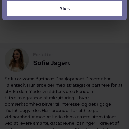
Afvis
Forfatter:
Sofie Jagert
Sofie er vores Business Development Director hos
Talentech. Hun arbejder med strategiske partnere for at
styrke den måde, vi støtter vores kunder i
tiltrækningsfasen af rekruttering – hvor
opmærksomhed bliver til interesse, og det rigtige
match begynder. Hun brænder for at hjælpe
virksomheder med at finde deres næste store talent
ved at levere smarte, datadrevne løsninger – drevet af