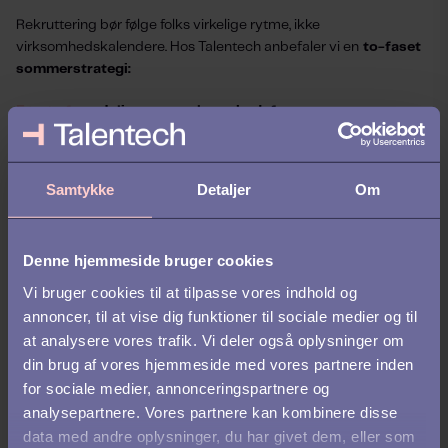
Rekruttering bør følge folks virkelige rytme, ikke
virksomhedskalendere. Hos Talentech anbefaler vi en
to-faset
sommerstrategi:
Første fase:
Juli er opmærksomhedsfase
Vær stemmen når de andre er stille.
Samtykke
Detaljer
Om
Anden fase:
August og september er aktiveringsfase
Kandidataktiviteten topper. Det er her, du konverterer, hvis du
Denne hjemmeside bruger cookies
allerede har fanget opmærksomheden.
Vi bruger cookies til at tilpasse vores indhold og
Med
vores rekrutteringssystem
kan du planlægge dine
annoncer, til at vise dig funktioner til sociale medier og til
kampagner, sætte dem i gang på forhånd og være synlig – selv
at analysere vores trafik. Vi deler også oplysninger om
når du er offline.
din brug af vores hjemmeside med vores partnere inden
for sociale medier, annonceringspartnere og
analysepartnere. Vores partnere kan kombinere disse
data med andre oplysninger, du har givet dem, eller som
Det handler ikke om mere