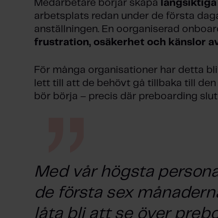
Medarbetare börjar skapa
långsiktiga
arbetsplats redan under de första da
anställningen. En oorganiserad onboa
frustration, osäkerhet och känslor a
För många organisationer har detta blivi
lett till att de behövt gå tillbaka till
bör börja – precis där preboarding slut
Med vår högsta person
de första sex månaderna
låta bli att se över pre