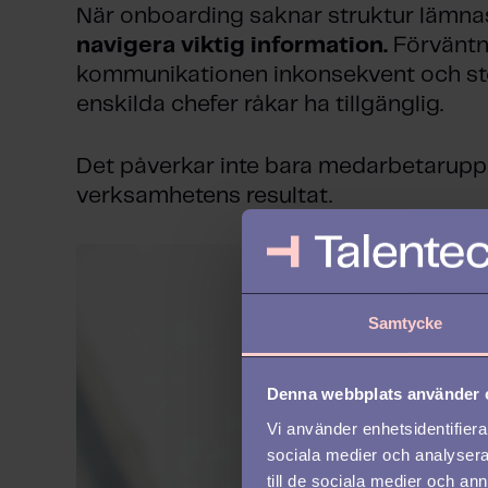
När onboarding saknar struktur lämn
navigera viktig information.
Förväntni
kommunikationen inkonsekvent och st
enskilda chefer råkar ha tillgänglig.
Det påverkar inte bara medarbetarupp
verksamhetens resultat.
Samtycke
Denna webbplats använder 
Vi använder enhetsidentifierar
sociala medier och analysera 
till de sociala medier och a