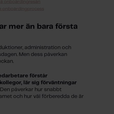
la onboardingresan
re onboardingprocess
ar mer än bara första
uktioner, administration och
tsdagen. Men dess påverkan
eckan.
darbetare förstår
ollegor, lär sig förväntningar
Den påverkar hur snabbt
amet och hur väl förberedda de är