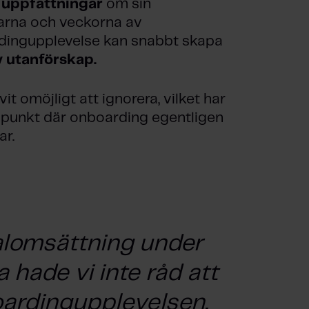
 uppfattningar
om sin
garna och veckorna av
rdingupplevelse kan snabbt skapa
v utanförskap.
t omöjligt att ignorera, vilket har
 den punkt där onboarding egentligen
ar.
alomsättning under
 hade vi inte råd att
boardingupplevelsen.