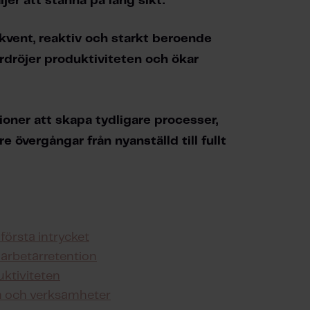
jer att stanna på lång sikt.
kvent, reaktiv och starkt beroende 
ördröjer produktiviteten och ökar 
oner att skapa tydligare processer, 
övergångar från nyanställd till fullt 
första intrycket
rbetarretention
uktiviteten
am och verksamheter