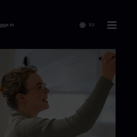
gga in
SV