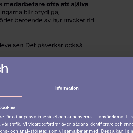
as
medarbetare ofta att själva
ngarna blir otydliga,
ödet beroende av hur mycket tid
levelsen. Det påverkar också
Information
cookies
e för att anpassa innehållet och annonserna till användarna, tillh
vår trafik. Vi vidarebefordrar även sådana identifierare och anna
nnons- och analysföretag som vi samarbetar med. Dessa kan i sin