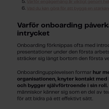
Varför engagemang är viktigt genom he
Vad du kan göra för att bygga en starka
Varför onboarding påverk
intrycket
Onboarding förknippas ofta med introd
presentationer under den första arbe
sträcker sig långt bortom den första v
Onboardingupplevelsen formar
hur me
organisationen, knyter kontakt med k
och bygger självförtroende i sin roll.
människor känner sig som en del av te
för att bidra på ett effektivt sätt.