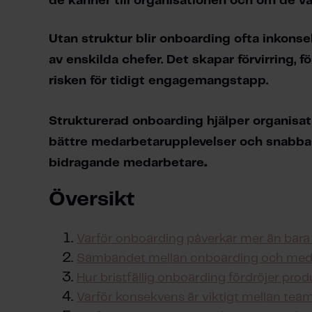
de känner till organisationen och om de väl
Utan struktur blir onboarding ofta inkonse
av enskilda chefer. Det skapar förvirring, f
risken för tidigt engagemangstapp.
Strukturerad onboarding hjälper organisati
bättre medarbetarupplevelser och snabbare 
.
bidragande medarbetare
Översikt
Varför onboarding påverkar mer än bara 
Sambandet mellan onboarding och meda
Hur bristfällig onboarding fördröjer prod
Varför konsekvens är viktigt mellan te