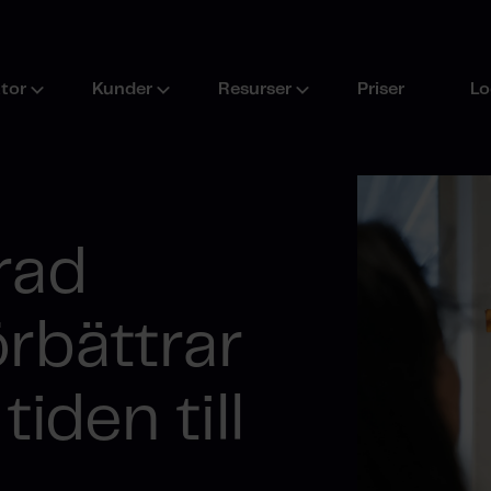
ktor
Kunder
Resurser
Priser
Lo
rad
rbättrar
iden till