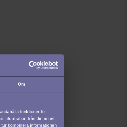
Om
andahålla funktioner för
n information från din enhet
 tur kombinera informationen