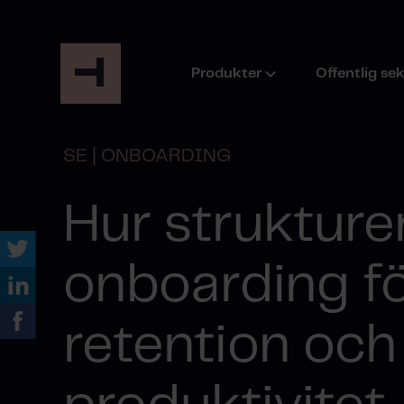
Produkter
Offentlig se
SE | ONBOARDING
Hur strukture
onboarding fö
retention och t