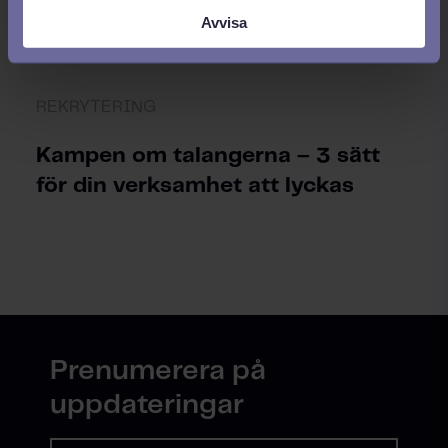
Avvisa
REKRYTERING
Kampen om talangerna – 3 sätt
för din verksamhet att lyckas
Prenumerera på
uppdateringar