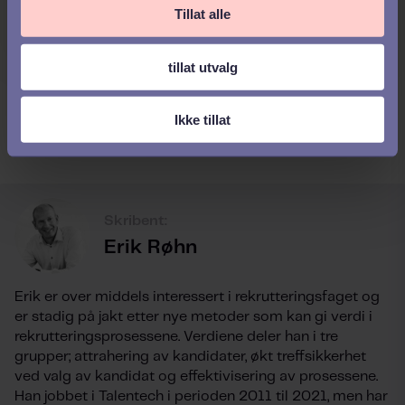
Tillat alle
tillat utvalg
Ikke tillat
Denne artikkelen ble første gang publisert 14. januar 2021.
Skribent:
Erik Røhn
Erik er over middels interessert i rekrutteringsfaget og
er stadig på jakt etter nye metoder som kan gi verdi i
rekrutteringsprosessene. Verdiene deler han i tre
grupper; attrahering av kandidater, økt treffsikkerhet
ved valg av kandidat og effektivisering av prosessene.
Han jobbet i Talentech i perioden 2011 til 2021, men har