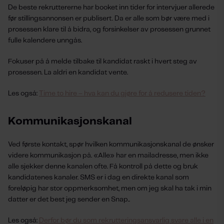
De beste rekruttererne har booket inn tider for intervjuer allerede
før stillingsannonsen er publisert. Da er alle som bør være med i
prosessen klare til å bidra, og forsinkelser av prosessen grunnet
fulle kalendere unngås.
Fokuser på å melde tilbake til kandidat raskt i hvert steg av
prosessen. La aldri en kandidat vente.
Les også:
Time to hire – hva kan du gjøre for å redusere tiden?
Kommunikasjonskanal
Ved første kontakt, spør hvilken kommunikasjonskanal de ønsker
videre kommunikasjon på. «Alle» har en mailadresse, men ikke
alle sjekker denne kanalen ofte. Få kontroll på dette og bruk
kandidatenes kanaler. SMS er i dag en direkte kanal som
foreløpig har stor oppmerksomhet, men om jeg skal ha tak i min
datter er det best jeg sender en Snap..
Les også:
Derfor bør du som rekrutteringsansvarlig svare alle i en