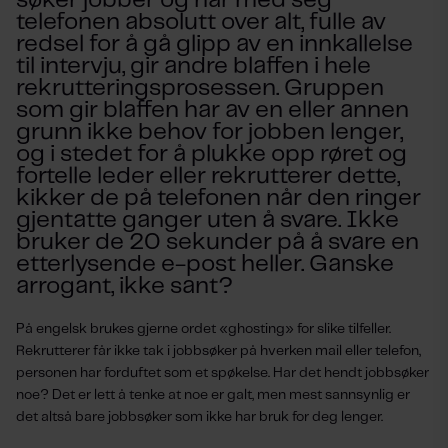
søker jobber og har med seg
telefonen absolutt over alt, fulle av
redsel for å gå glipp av en innkallelse
til intervju, gir andre blaffen i hele
rekrutteringsprosessen. Gruppen
som gir blaffen har av en eller annen
grunn ikke behov for jobben lenger,
og i stedet for å plukke opp røret og
fortelle leder eller rekrutterer dette,
kikker de på telefonen når den ringer
gjentatte ganger uten å svare. Ikke
bruker de 20 sekunder på å svare en
etterlysende e-post heller. Ganske
arrogant, ikke sant?
På engelsk brukes gjerne ordet «ghosting» for slike tilfeller.
Rekrutterer får ikke tak i jobbsøker på hverken mail eller telefon,
personen har forduftet som et spøkelse. Har det hendt jobbsøker
noe? Det er lett å tenke at noe er galt, men mest sannsynlig er
det altså bare jobbsøker som ikke har bruk for deg lenger.