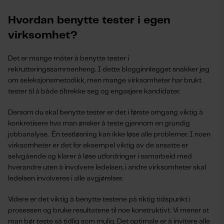
Hvordan benytte tester i egen
virksomhet?
Det er mange måter å benytte tester i
rekrutteringssammenheng. I dette blogginnlegget snakker jeg
om seleksjonsmetodikk, men mange virksomheter har brukt
tester til å både tiltrekke seg og engasjere kandidater.
Dersom du skal benytte tester er det i første omgang viktig å
konkretisere hva man ønsker å teste gjennom en grundig
jobbanalyse. Én testløsning kan ikke løse alle problemer. I noen
virksomheter er det for eksempel viktig av de ansatte er
selvgående og klarer å løse utfordringer i samarbeid med
hverandre uten å involvere ledelsen, i andre virksomheter skal
ledelsen involveres i alle avgjørelser.
Videre er det viktig å benytte testene på riktig tidspunkt i
prosessen og bruke resultatene til noe konstruktivt. Vi mener at
man bør teste så tidlig som mulig. Det optimale er å invitere alle