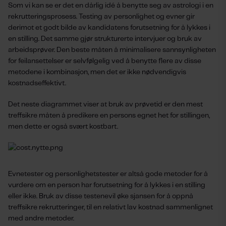
Som vi kan se er det en dårlig idé å benytte seg av astrologi i en
rekrutteringsprosess. Testing av personlighet og evner gir
derimot et godt bilde av kandidatens forutsetning for å lykkes i
en stilling. Det samme gjør strukturerte intervjuer og bruk av
arbeidsprøver. Den beste måten å minimalisere sannsynligheten
for feilansettelser er selvfølgelig ved å benytte flere av disse
metodene i kombinasjon, men det er ikke nødvendigvis
kostnadseffektivt.
Det neste diagrammet viser at bruk av prøvetid er den mest
treffsikre måten å predikere en persons egnet het for stillingen,
men dette er også svært kostbart.
Evnetester og personlighetstester er altså gode metoder for å
vurdere om en person har forutsetning for å lykkes i en stilling
eller ikke. Bruk av disse testenevil øke sjansen for å oppnå
treffsikre rekrutteringer, til en relativt lav kostnad sammenlignet
med andre metoder.