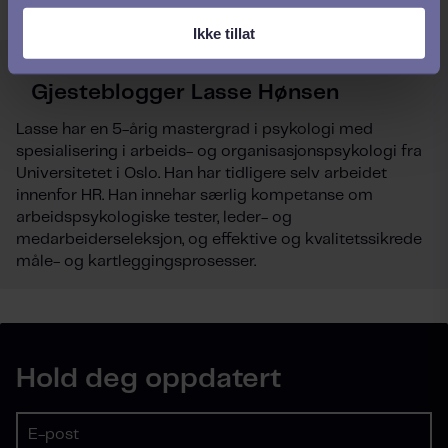
Ikke tillat
Skribent:
Gjesteblogger Lasse Hønsen
Lasse har en 5-årig mastergrad i psykologi med
spesialisering i arbeids- og organisasjonspsykologi fra
Universitetet i Oslo. Han har tidligere selv arbeidet
innenfor HR. Han innehar særlig kompetanse om
arbeidspsykologiske tester, leder- og
medarbeiderseleksjon, og effektive og kvalitetssikrede
måle- og kartleggingsprosesser.
Hold deg oppdatert