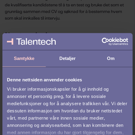
de kvalifiserte kandidatene til å ta en test og bruke det som et
grunnlag sammen med CV og søknad for å bestemme hvem
som skal innkalles til intervju.
Nye trender innen
rekrutteringsbransjen
Samtykke
Detaljer
Om
Rekrutteringsbransjen er i stor endring. Vi ser allerede nå et
større fokus på kandidatopplevelser og økt automatisering av
prosessene generelt, som en reaksjon vil også testverktøyene
følge denne utviklingen. Terskelen for å gjennomføre en test skal
Denne nettsiden anvender cookies
tross alt være lav og om testene ikke er direkte morsomme, så
Vi bruker informasjonskapsler for å gi innhold og
skal det i det minste ikke være tungvint eller ubehagelig å
annonser et personlig preg, for å levere sosiale
gjennomføre de. Konkrete trender vi ser ta form er:
mediefunksjoner og for å analysere trafikken vår. Vi deler
dessuten informasjon om hvordan du bruker nettstedet
et skifte mot mer mobil og videobruk gjennom hele
rekrutteringsprosessen
vårt, med partnerne våre innen sosiale medier,
en økning av screening av søkere på relevante mål
annonsering og analysearbeid, som kan kombinere den
bruk av innovative løsninger, som realistiske jobbprøver og
med annen informasjon du har gjort tilgjengelig for dem,