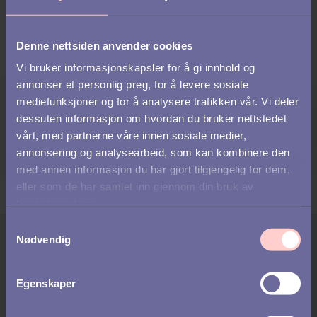
Forhåpentligvis kan de være en del av organisasjonenes
løsninger for å møte utfordringene knyttet til
Det store stolbyttet.
Denne nettsiden anvender cookies
Vi bruker informasjonskapsler for å gi innhold og
annonser et personlig preg, for å levere sosiale
mediefunksjoner og for å analysere trafikken vår. Vi deler
dessuten informasjon om hvordan du bruker nettstedet
vårt, med partnerne våre innen sosiale medier,
annonsering og analysearbeid, som kan kombinere den
med annen informasjon du har gjort tilgjengelig for dem,
eller som de har samlet inn gjennom din bruk av
tjenestene deres.
S
Skribent:
Nødvendig
a
Tone Reinhardsen & Edvard
m
Apneseth
t
Egenskaper
y
Tone Reinhardsen er seniorkonsulent og teamleder i
k