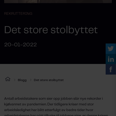
REKRUTTERING
Det store stolbyttet
20-01-2022
Blogg
Det store stolbyttet
Antall arbeidstakere som sier opp jobben slår nye rekorder i
kjølvannet av pandemien. Der tidligere kriser med stor
arbeidsledighet har blitt etterfulgt av bedre tider hvor
arbeidstakerne har gått tilbake til jobbene sine, er denne krisen