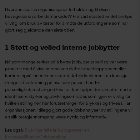
Hvordan skal så organisasjoner forholde seg til disse
bevegelsene i arbeidsmarkedet? Fra vårt ståsted er det tre tips
vi vil gi om bruk av tester for å møte de utfordringene som har
gjort seg gjeldende den siste tiden.
1 Støtt og veiled interne jobbytter
Nå som mange tenker på å bytte jobb, bør arbeidsgiver være
proaktiv med å vise at man kan skifte arbeidsoppgaver eller
karriere også innenfor selskapet. Arbeidstakeren kan kanskje
trenge litt veiledning på hva som passer hen. En
personlighetstest av god kvalitet kan hjelpe den ansatte med å
identifisere styrker og utviklingsområder, som igjen er viktig for
hvilken stilling hen har forutsetninger for å lykkes og trives i. Har
organisasjonen i tillegg gjort gode jobbanalyser av stillingene vil
en slik testgjennomgang være nyttig og informativ.
Les også:
5 vanlige feil når du oppretter en
kravspesifikasjon/jobbanalyse