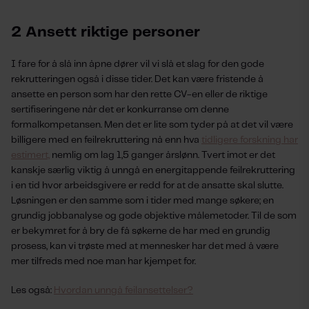
2 Ansett riktige personer
I fare for å slå inn åpne dører vil vi slå et slag for den gode
rekrutteringen også i disse tider. Det kan være fristende å
ansette en person som har den rette CV-en eller de riktige
sertifiseringene når det er konkurranse om denne
formalkompetansen. Men det er lite som tyder på at det vil være
billigere med en feilrekruttering nå enn hva
tidligere forskning har
estimert,
nemlig om lag 1,5 ganger årslønn. Tvert imot er det
kanskje særlig viktig å unngå en energitappende feilrekruttering
i en tid hvor arbeidsgivere er redd for at de ansatte skal slutte.
Løsningen er den samme som i tider med mange søkere; en
grundig jobbanalyse og gode objektive målemetoder. Til de som
er bekymret for å bry de få søkerne de har med en grundig
prosess, kan vi trøste med at mennesker har det med å være
mer tilfreds med noe man har kjempet for.
Les også:
Hvordan unngå feilansettelser?