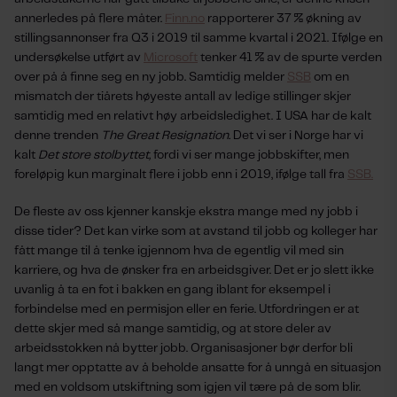
annerledes på flere måter.
Finn.no
rapporterer 37 % økning av
stillingsannonser fra Q3 i 2019 til samme kvartal i 2021. Ifølge en
undersøkelse utført av
Microsoft
tenker 41 % av de spurte verden
over på å finne seg en ny jobb. Samtidig melder
SSB
om en
mismatch der tiårets høyeste antall av ledige stillinger skjer
samtidig med en relativt høy arbeidsledighet. I USA har de kalt
denne trenden
The Great Resignation.
Det vi ser i Norge har vi
kalt
Det store stolbyttet,
fordi vi ser mange jobbskifter, men
foreløpig kun marginalt flere i jobb enn i 2019, ifølge tall fra
SSB.
De fleste av oss kjenner kanskje ekstra mange med ny jobb i
disse tider? Det kan virke som at avstand til jobb og kolleger har
fått mange til å tenke igjennom hva de egentlig vil med sin
karriere, og hva de ønsker fra en arbeidsgiver. Det er jo slett ikke
uvanlig å ta en fot i bakken en gang iblant for eksempel i
forbindelse med en permisjon eller en ferie. Utfordringen er at
dette skjer med så mange samtidig, og at store deler av
arbeidsstokken nå bytter jobb. Organisasjoner bør derfor bli
langt mer opptatte av å beholde ansatte for å unngå en situasjon
med en voldsom utskiftning som igjen vil tære på de som blir.