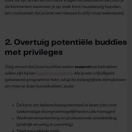
Door de tijd te nemen om deze vragen te beantwoorden, kun je
de kenmerken waarnaar je op zoek bent nauwkeurig bepalen
(en voorkomen dat je later een nieuwe buddy moet selecteren).
2. Overtuig potentiële buddies
met privileges
Zorg ervoor dat jouw buddies weten
waarom
ze betrokken
willen zijn bij het
buddy programma
. Als je een vrijwilligers
gebaseerd programma hebt, wil je de belangrijkste stimulansen
om mee te doen benadrukken, zoals:
De kans om leiderschapspotentieel te laten zien voor
toekomstige doorgroeimogelijkheden (als manager)
Werknemerserkenning en professionele ontwikkeling
(praktijk ervaring in coaching)
Tastbare prikkels zoals: