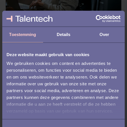
RECRUITMENT /
DIGITALE
Toestemming
Details
Over
REFERENTIECHECKS
Gevoel versus data: hoe je
Deze website maakt gebruik van cookies
objectievere wervingsbeslissingen
We gebruiken cookies om content en advertenties te
neemt
personaliseren, om functies voor social media te bieden
en om ons websiteverkeer te analyseren. Ook delen we
informatie over uw gebruik van onze site met onze
partners voor social media, adverteren en analyse. Deze
partners kunnen deze gegevens combineren met andere
informatie die u aan ze heeft verstrekt of die ze hebben
verzameld op basis van uw gebruik van hun services.
T