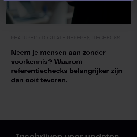
e
FEATURED /
DIGITALE REFERENTIECHECKS
Neem je mensen aan zonder
voorkennis? Waarom
referentiechecks belangrijker zijn
dan ooit tevoren.