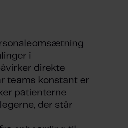
ersonaleomsætning
inger i
virker direkte
Når teams konstant er
r patienterne
legerne, der står