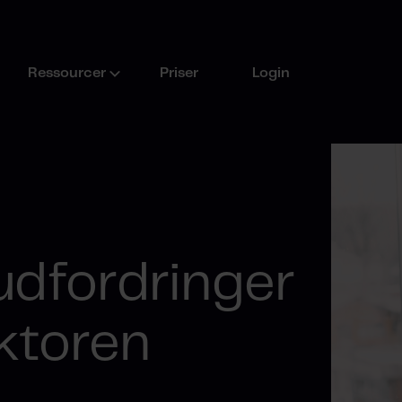
Ressourcer
Priser
Login
udfordringer
ktoren