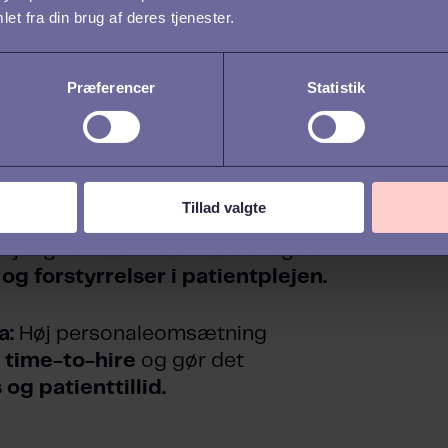
et fra din brug af deres tjenester.
, Customer Success Manager
hos Talentech
Præferencer
Statistik
ing og udbrændthed
holdelse en stor udfordring.
Tillad valgte
administrative krav får mange
jdsgiver eller helt forlade faget.
g forstyrrelser i patientplejen.
a:
Høj personaleomsætning
r
time-to-hire
og gør det
og patienttillid.