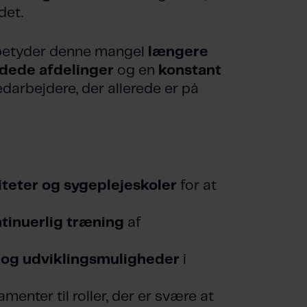
det.
 betyder denne mangel
længere
dede afdelinger
og en
konstant
arbejdere, der allerede er på
iteter og sygeplejeskoler
for at
ntinuerlig træning
af
 og udviklingsmuligheder
i
amenter til roller, der er svære at