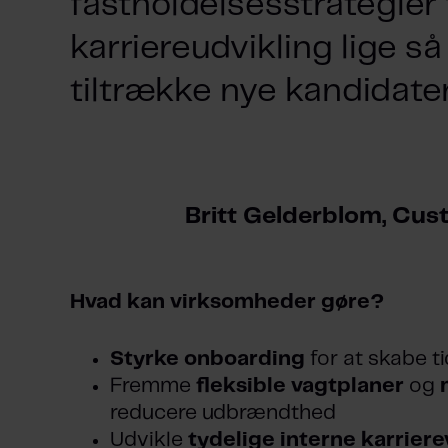
fastholdelsesstrategier 
karriereudvikling lige s
tiltrække nye kandidater
Britt Gelderblom, Cu
Hvad kan virksomheder gøre?
Styrke onboarding
for at skabe 
Fremme
fleksible vagtplaner
og
reducere udbrændthed
Udvikle
tydelige interne karriere