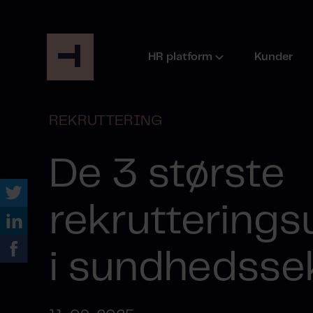
HR platform
Kunder
REKRUTTERING
De 3 største
rekrutterings
i sundhedsse