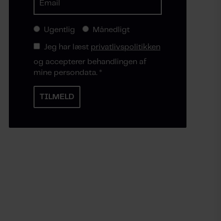
Ugentlig
Månedligt
Jeg har læst
privatlivspolitikken
og accepterer behandlingen af
mine persondata.
*