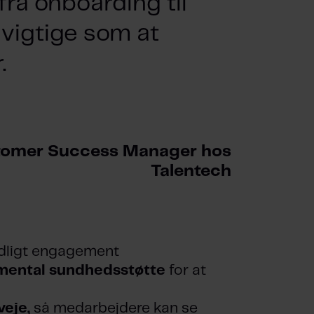
fra onboarding til
å vigtige som at
.
stomer Success Manager hos
Talentech
tidligt engagement
mental sundhedsstøtte
for at
veje,
så medarbejdere kan se