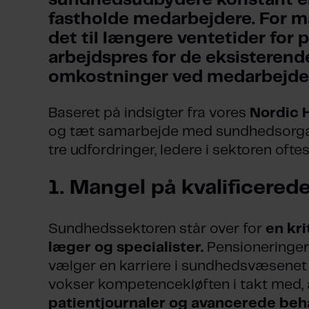
sundhedsudbydere konstant er p
fastholde medarbejdere. For ma
det til længere ventetider for pa
arbejdspres for de eksisterend
omkostninger ved medarbejder
Baseret på indsigter fra vores
Nordic 
og tæt samarbejde med sundhedsorganis
tre udfordringer, ledere i sektoren ofte
1.
Mangel på kvalificerede
Sundhedssektoren står over for
en kri
læger og specialister.
Pensioneringer 
vælger en karriere i sundhedsvæsenet t
vokser kompetencekløften i takt med,
patientjournaler og avancerede be