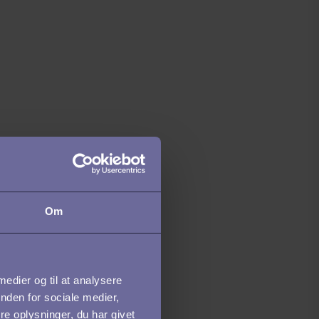
Om
 medier og til at analysere
nden for sociale medier,
e oplysninger, du har givet