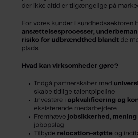
der ikke altid er tilgængelige på marke
For vores kunder i sundhedssektoren
ansættelsesprocesser, underbeman
risiko for udbrændthed blandt
de med
plads.
Hvad kan virksomheder gøre?
Indgå partnerskaber med
univers
skabe tidlige talentpipeline
Investere i
opkvalificering og ko
eksisterende medarbejdere
Fremhæve
jobsikkerhed, mening
jobopslag
Tilbyde
relocation-støtte
og incit