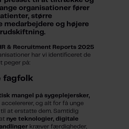
resset til at tiltrække og 
nge organisationer fører 
tienter, større 
e medarbejdere og højere 
udskiftning.
HR & Recruitment Reports 2025
ationer har vi identificeret de
st peger på:
 fagfolk
tisk mangel på sygeplejersker,
accelererer, og alt for få unge
il at erstatte dem. Samtidig
 at
nye teknologier, digitale
handlinger
kræver færdigheder,