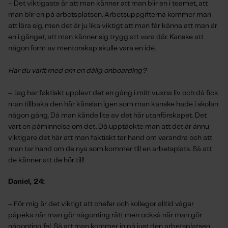
–
Det viktigaste är att man känner att man blir en i teamet, att
man blir en på arbetsplatsen. Arbetsuppgifterna kommer man
att lära sig, men det är ju lika viktigt att man får känna att man är
en i gänget, att man känner sig trygg att vara där. Kanske att
någon form av mentorskap skulle vara en idé.
Har du varit med om en dålig onboarding?
–
Jag har faktiskt upplevt det en gång i mitt vuxna liv och då fick
man tillbaka den här känslan igen som man kanske hade i skolan
någon gång. Då man kände lite av det här utanförskapet. Det
vart en påminnelse om det. Då upptäckte man att det är ännu
viktigare det här att man faktiskt tar hand om varandra och att
man tar hand om de nya som kommer till en arbetsplats. Så att
de känner att de hör till!
Daniel, 24:
–
För mig är det viktigt att chefer och kollegor alltid vågar
påpeka när man gör någonting rätt men också när man gör
någonting fel. Så att man kommer in på just den arbetsplatsen