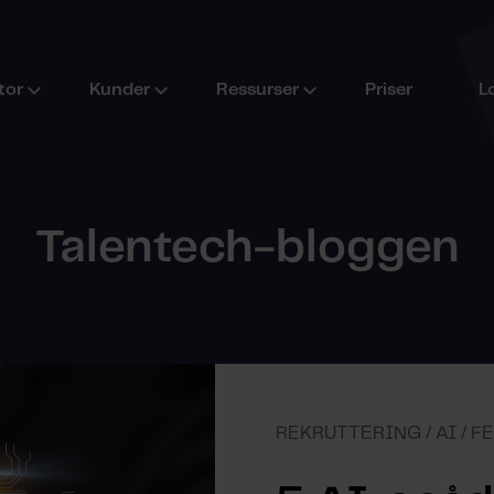
tor
Kunder
Ressurser
Priser
L
Talentech-bloggen
REKRUTTERING / AI / F