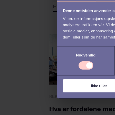
Denne nettsiden anvender c
Vi bruker informasjonskapsler
analysere trafikken vår. Vi 
sosiale medier, annonsering 
dem, eller som de har samlet
S
Nødvendig
a
m
t
y
k
Ikke tillat
k
e
REKRUTTERING /
EVP
v
a
Hva er fordelene me
l