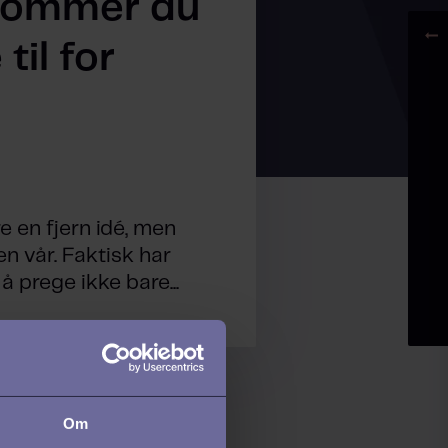
dommer du
til for
e en fjern idé, men
en vår. Faktisk har
 prege ikke bare...
Om