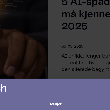
5 AI-spå
må kjenne 
2025
05-05-2025
AI er ikke lenger bar
en realitet i hverdag
den allerede begynt å
Detaljer