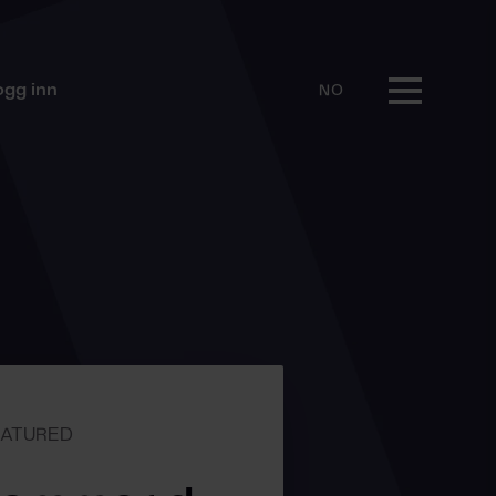
ogg inn
NO
EATURED