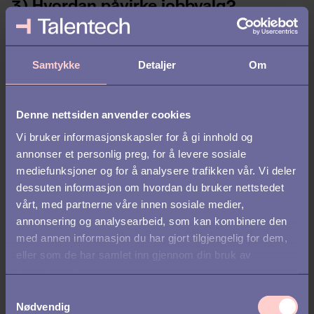
3) Hvordan påvirke jobbvalg?
For å få tak i søkere, forledes mange arbeidsgivere til å velge en
forførelsesstrategi, der arbeidsplassen framstilles som bedre enn
Samtykke
Detaljer
Om
den er. Dette utløser gjerne tidlig turnover når virkeligheten
kommer for en dag. På sikt er det bedre å være ærlig, og bruke
Realistic Job Preview.
Denne nettsiden anvender cookies
Vi bruker informasjonskapsler for å gi innhold og
God match
annonser et personlig preg, for å levere sosiale
Det er lettere å rekruttere til en god og attraktiv arbeidsplass.
mediefunksjoner og for å analysere trafikken vår. Vi deler
Søkerne ønsker å tilfredsstille ønsker og behov for et godt arbeid
dessuten informasjon om hvordan du bruker nettstedet
og en god arbeidsplass, men vet samtidig at de ikke kan få alt de
vårt, med partnerne våre innen sosiale medier,
ønsker seg. Det er vanskelig å vurdere en ny og ukjent
annonsering og analysearbeid, som kan kombinere den
arbeidsplass, og søkerne trekker seg gjerne hvis de blir usikre.
Hjelp dem å forstå hvordan arbeid og arbeidsplass svarer til
med annen informasjon du har gjort tilgjengelig for dem,
deres individuelle ønsker og behov.
eller som de har samlet inn gjennom din bruk av
tjenestene deres.
Tommelfingerregel:
Mer ærlighet, heller enn mindre!
S
Nødvendig
a