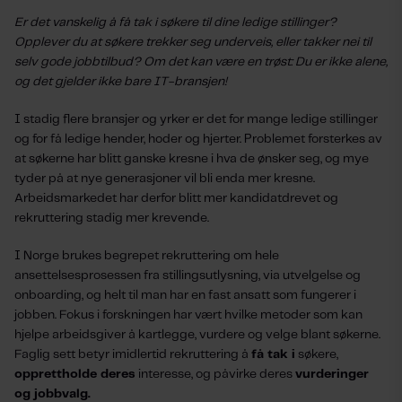
Er det vanskelig å få tak i søkere til dine ledige stillinger?
Opplever du at søkere trekker seg underveis, eller takker nei til
selv gode jobbtilbud? Om det kan være en trøst: Du er ikke alene,
og det gjelder ikke bare IT-bransjen!
I stadig flere bransjer og yrker er det for mange ledige stillinger
og for få ledige hender, hoder og hjerter. Problemet forsterkes av
at søkerne har blitt ganske kresne i hva de ønsker seg, og mye
tyder på at nye generasjoner vil bli enda mer kresne.
Arbeidsmarkedet har derfor blitt mer kandidatdrevet og
rekruttering stadig mer krevende.
I Norge brukes begrepet rekruttering om hele
ansettelsesprosessen fra stillingsutlysning, via utvelgelse og
onboarding, og helt til man har en fast ansatt som fungerer i
jobben. Fokus i forskningen har vært hvilke metoder som kan
hjelpe arbeidsgiver å kartlegge, vurdere og velge blant søkerne.
Faglig sett betyr imidlertid rekruttering å
få tak i
søkere,
opprettholde deres
interesse, og påvirke deres
vurderinger
og jobbvalg.