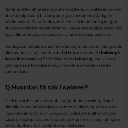
Klarer du ikke rekruttere (gode) nok søkere, vil kvaliteten på dem
du skal velge blant bli dårligere, og du ender med dårligere
arbeidstakere. Rekruttering er således en forutsetning for god
utvelgelse. Derfor har rekruttering, i begrepets faglige betydning,
også blitt en stadig viktigere del av ansettelsesprosessen.
For deg som arbeider med rekruttering, er det derfor viktig at du
blir mer bevisst på hvordan du 1)
får tak i
søkere, 2)
holder på
deres interesse,
og 3) påvirker deres
jobbvalg.
Jeg vil her gi
noen tips som kan hjelpe deg å håndtere akkurat disse tre
spørsmålene.
1) Hvordan få tak i søkere?
De fleste er ikke på aktiv jobbjakt, og derfor vanskelig å nå. I
offentlig sektor er hovedregelen formell utlysning, men det er
ingen hinder for at man i tillegg kan jobbe uformelt for å få tak i
søkere, eksempelvis ved å spre budskap om en ledig stilling i et
nettverk, eller ved å oppfordre noen til å søke.