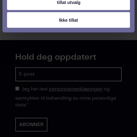
pulsmålingsverktøy
tillat utvalg
Ikke tillat
Hold deg oppdatert
Jeg har lest
personvernerklæringen
og
samtykker til behandling av mine personlige
data.
*