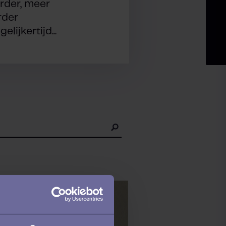
rder, meer
rder
lijkertijd...