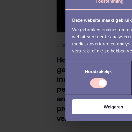
Toestemming
Deze website maakt gebruik
We gebruiken cookies om cont
websiteverkeer te analyseren
media, adverteren en analys
ONBOARDING
verstrekt of die ze hebben v
Hoe een
T
gestructureerde
Noodzakelijk
o
e
inwerkperiode het
s
personeelsbehoud
t
en de tijd tot
e
Weigeren
m
productiviteit
m
verbetert
i
n