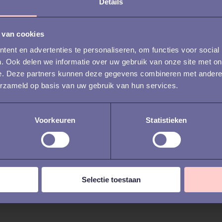
Details
 van cookies
ent en advertenties te personaliseren, om functies voor social
. Ook delen we informatie over uw gebruik van onze site met on
e. Deze partners kunnen deze gegevens combineren met andere i
RECRUITMENT /
DIGITALE
RECR
erzameld op basis van uw gebruik van hun services.
REFERENTIECHECKS
REFE
Gevoel versus data:
De 
Voorkeuren
Statistieken
hoe je objectievere
van
wervingsbeslissinge
ref
n neemt
hoe
vo
Selectie toestaan