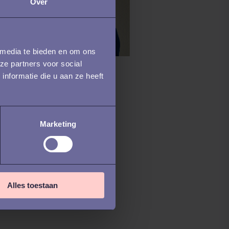
Over
 media te bieden en om ons
ze partners voor social
nformatie die u aan ze heeft
UITMENT /
DIGITALE
RENTIECHECKS
verborgen risico’s
Marketing
 het overslaan van
erentiechecks (en
 je ze kunt
orkomen)
Alles toestaan