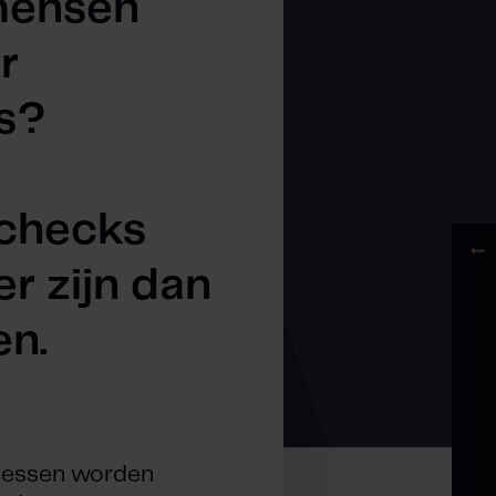
mensen
r
s?
echecks
er zijn dan
en.
cessen worden