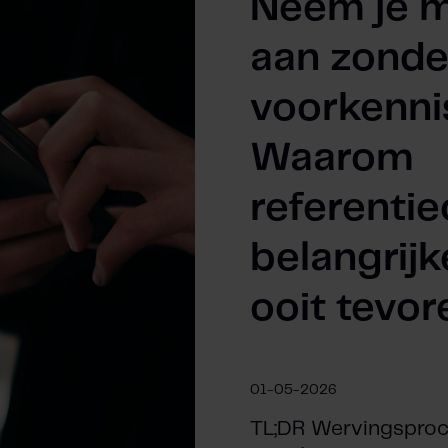
Neem je 
aan zonde
voorkenni
Waarom
referenti
belangrijk
ooit tevor
01-05-2026
TL;DR Wervingspro