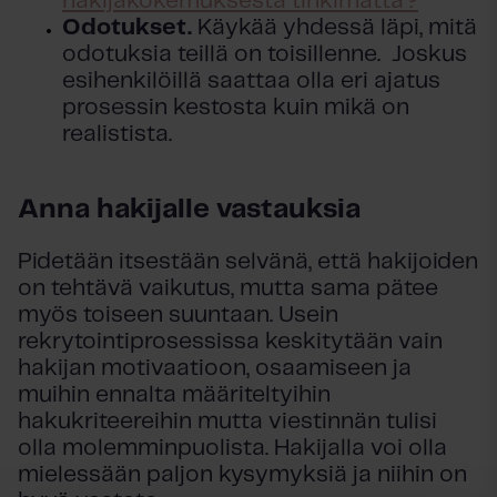
hakijakokemuksesta tinkimättä?
Odotukset.
Käykää yhdessä läpi, mitä
odotuksia teillä on toisillenne. Joskus
esihenkilöillä saattaa olla eri ajatus
prosessin kestosta kuin mikä on
realistista.
Anna hakijalle vastauksia
Pidetään itsestään selvänä, että hakijoiden
on tehtävä vaikutus, mutta sama pätee
myös toiseen suuntaan.
Usein
rekrytointiprosessissa keskitytään vain
hakijan motivaatioon, osaamiseen ja
muihin ennalta määriteltyihin
hakukriteereihin mutta viestinnän tulisi
olla molemminpuolista.
Hakijalla voi olla
mielessään paljon kysymyksiä ja niihin on