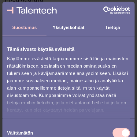
hyvä vastata.
Hakija ei välttämättä tunne
toimintatapojanne, työyhteisöänne,
Suostumus
Yksityiskohdat
Tietoja
yritystänne
tai näe sitä houkuttelevana
työpaikkana, joten on tärkeää herättää
myös hakijan kiinnostus.
Kerro siis
Tämä sivusto käyttää evästeitä
hakijalle avoimesti yrityksestäsi ja
toimintatavoistanne, niinkuin esittelisit
Käytämme evästeitä tarjoamamme sisällön ja mainosten
nämä tärkeimmälle asiakkaallesi.
räätälöimiseen, sosiaalisen median ominaisuuksien
tukemiseen ja kävijämäärämme analysoimiseen. Lisäksi
jaamme sosiaalisen median, mainosalan ja analytiikka-
Paranna hakijakokemusta ja
alan kumppaneillemme tietoja siitä, miten käytät
työnantajabrändiä
sivustoamme. Kumppanimme voivat yhdistää näitä
tietoja muihin tietoihin, joita olet antanut heille tai joita on
M
oni työnhakija pettyy hakuprosessin
kerätty, kun olet käyttänyt heidän palvelujaan.
aikana huonoon vuoropuheluun
.
Viestintä
hakijan kanssa ennen prosessin
S
alkamista, sen aikana ja jälkeen
Välttämätön
u
vaikuttavat kaikki lopulliseen fiilikseen.
Jo