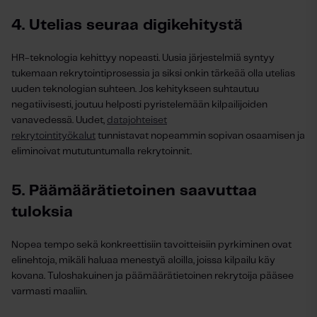
4. Utelias seuraa digikehitystä
HR-teknologia kehittyy nopeasti. Uusia järjestelmiä syntyy
tukemaan rekrytointiprosessia ja siksi onkin tärkeää olla utelias
uuden teknologian suhteen. Jos kehitykseen suhtautuu
negatiivisesti, joutuu helposti pyristelemään kilpailijoiden
vanavedessä. Uudet,
datajohteiset
rekrytointityökalut
tunnistavat nopeammin sopivan osaamisen ja
eliminoivat mututuntumalla rekrytoinnit.
5. Päämäärätietoinen saavuttaa
tuloksia
Nopea tempo sekä konkreettisiin tavoitteisiin pyrkiminen ovat
elinehtoja, mikäli haluaa menestyä aloilla, joissa kilpailu käy
kovana. Tuloshakuinen ja päämäärätietoinen rekrytoija pääsee
varmasti maaliin.