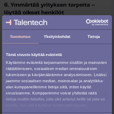
6. Ymmärtää yrityksen tarpeita –
löytää oikeat henkilöt
Tietääkseen, millainen henkilö kannattaa palkata, on HR-
ammattilaisen ymmärrettävä juurta jaksain yrityksen tarpeet
sekä pitkän tähtäimen tavoitteet. Rekrytointityön täytyy olla
Suostumus
Yksityiskohdat
Tietoja
ankkuroitu tarveanalyysiin, joka on toteutettu asianosaisten
osastojen, esimiesten ja kollegojen yhteistyönä. Sen perusteella
voidaan
luoda vaatimusprofiili
,
joka toimii rekrytoijan kompassina
Tämä sivusto käyttää evästeitä
koko rekrytointiprosessin ajan.
Käytämme evästeitä tarjoamamme sisällön ja mainosten
räätälöimiseen, sosiaalisen median ominaisuuksien
7. Pitkäjänteisyys auttaa jaksamaan
tukemiseen ja kävijämäärämme analysoimiseen. Lisäksi
jaamme sosiaalisen median, mainosalan ja analytiikka-
Jokaiseen puheluun ja sähköpostiin ei ehdi vastata – tässä asia,
alan kumppaneillemme tietoja siitä, miten käytät
jonka kanssa rekrytoijan täytyy olla sinut. On myös kestettävä
sivustoamme. Kumppanimme voivat yhdistää näitä
toistoa ja kyettävä yrittämään uudelleen, kun asiat menevät
tietoja muihin tietoihin, joita olet antanut heille tai joita on
metsään. Kova, pitkäjänteinen työ palkitaan.
kerätty, kun olet käyttänyt heidän palvelujaan.