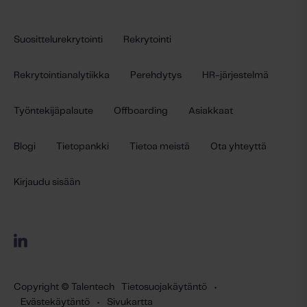
Suosittelurekrytointi
Rekrytointi
Rekrytointianalytiikka
Perehdytys
HR-järjestelmä
Työntekijäpalaute
Offboarding
Asiakkaat
Blogi
Tietopankki
Tietoa meistä
Ota yhteyttä
Kirjaudu sisään
Copyright © Talentech
Tietosuojakäytäntö
•
Evästekäytäntö
•
Sivukartta