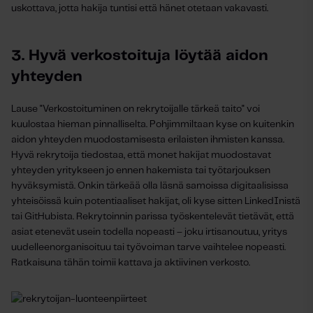
uskottava, jotta hakija tuntisi että hänet otetaan vakavasti.
3. Hyvä verkostoituja löytää aidon
yhteyden
Lause "Verkostoituminen on rekrytoijalle tärkeä taito" voi
kuulostaa hieman pinnalliselta. Pohjimmiltaan kyse on kuitenkin
aidon yhteyden muodostamisesta erilaisten ihmisten kanssa.
Hyvä rekrytoija tiedostaa, että monet hakijat muodostavat
yhteyden yritykseen jo ennen hakemista tai työtarjouksen
hyväksymistä. Onkin tärkeää olla läsnä samoissa digitaalisissa
yhteisöissä kuin potentiaaliset hakijat, oli kyse sitten LinkedInistä
tai GitHubista. Rekrytoinnin parissa työskentelevät tietävät, että
asiat etenevät usein todella nopeasti – joku irtisanoutuu, yritys
uudelleenorganisoituu tai työvoiman tarve vaihtelee nopeasti.
Ratkaisuna tähän toimii kattava ja aktiivinen verkosto.