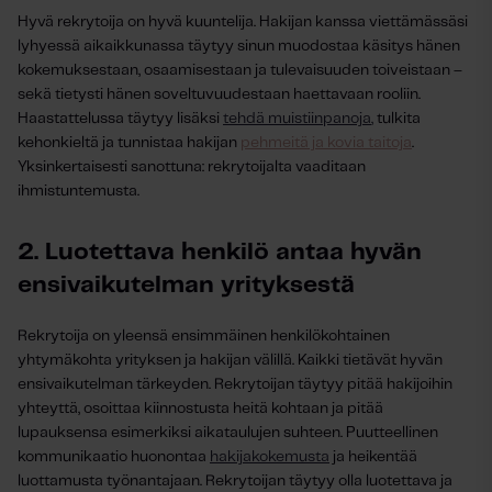
Hyvä rekrytoija on hyvä kuuntelija. Hakijan kanssa viettämässäsi
lyhyessä aikaikkunassa täytyy sinun muodostaa käsitys hänen
kokemuksestaan, osaamisestaan ja tulevaisuuden toiveistaan –
sekä tietysti hänen soveltuvuudestaan haettavaan rooliin.
Haastattelussa täytyy lisäksi
tehdä muistiinpanoja
,
tulkita
kehonkieltä ja tunnistaa hakijan
pehmeitä ja kovia taitoja
.
Yksinkertaisesti sanottuna: rekrytoijalta vaaditaan
ihmistuntemusta.
2. Luotettava henkilö antaa hyvän
ensivaikutelman yrityksestä
Rekrytoija on yleensä ensimmäinen henkilökohtainen
yhtymäkohta yrityksen ja hakijan välillä. Kaikki tietävät hyvän
ensivaikutelman tärkeyden. Rekrytoijan täytyy pitää hakijoihin
yhteyttä, osoittaa kiinnostusta heitä kohtaan ja pitää
lupauksensa esimerkiksi aikataulujen suhteen. Puutteellinen
kommunikaatio huonontaa
hakijakokemusta
ja heikentää
luottamusta työnantajaan. Rekrytoijan täytyy olla luotettava ja