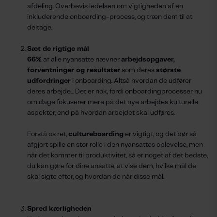
afdeling. Overbevis ledelsen om vigtigheden af en
inkluderende onboarding-process, og træn dem til at
deltage.
Sæt de rigtige mål
66%
af alle nyansatte nævner
arbejdsopgaver,
forventninger og resultater
som deres
største
udfordringer
i onboarding. Altså hvordan de udfører
deres arbejde... Det er nok, fordi onboardingprocesser nu
om dage fokuserer mere på det nye arbejdes kulturelle
aspekter, end på hvordan arbejdet skal udføres.
Forstå os ret,
cultureboarding
er vigtigt, og det bør så
afgjort spille en stor rolle i den nyansattes oplevelse, men
når det kommer til produktivitet, så er noget af det bedste,
du kan gøre for dine ansatte, at vise dem, hvilke mål de
skal sigte efter, og hvordan de når disse mål.
Spred kærligheden