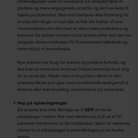
Undersøgelser viser, at venskaber på arbejdet fører til
gladere og mere engagerede ansatte, og det kan lede til
højere produktivitet. Men man behøver ikke forskning for
at vide den slags—vi ved alle, at folk der holder af sine
medarbejdere, har det med at være mere produktive og
kreative. De spilder mindre tid på at lede efter den, der har
snuppet deres madkasse fra frokoststuens køleskab og
mere tid på at samarbejde.
Nye ansatte har brug for stærke og positive forhold... og
det kræver mere end én times frokost sammen hver dag
for at opnå det. Hjælp med at bryd isen i løbet af den
ansattes første par uger med utraditionelle spørgsmål til
lederne eller teambuilding-aktiviteterne på vores liste.
Hop på oplæringstoget
De ansatte kan ofte tilbringe op til
35%
af deres
arbejdsuge i møder. Når man tænker på, at 9 ud af 10
personer indrømmer, at de multitasker i løbet af møderne,
mener vi, at arbejdsugen kunne tilbringes på en bedre
måde.