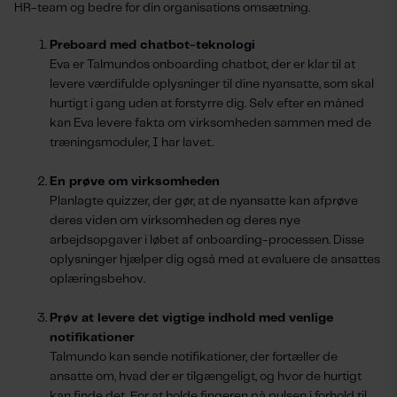
HR-team og bedre for din organisations omsætning.
Preboard med chatbot-teknologi
Eva er Talmundos onboarding chatbot, der er klar til at
levere værdifulde oplysninger til dine nyansatte, som skal
hurtigt i gang uden at forstyrre dig. Selv efter en måned
kan Eva levere fakta om virksomheden sammen med de
træningsmoduler, I har lavet.
En prøve om virksomheden
Planlagte quizzer, der gør, at de nyansatte kan afprøve
deres viden om virksomheden og deres nye
arbejdsopgaver i løbet af onboarding-processen. Disse
oplysninger hjælper dig også med at evaluere de ansattes
oplæringsbehov.
Prøv at levere det vigtige indhold med venlige
notifikationer
Talmundo kan sende notifikationer, der fortæller de
ansatte om, hvad der er tilgængeligt, og hvor de hurtigt
kan finde det. For at holde fingeren på pulsen i forhold til