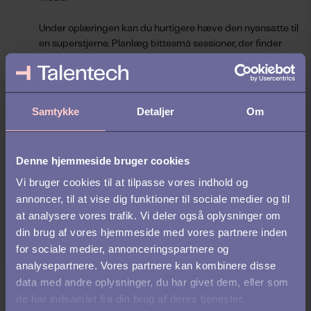
Under oplæringen kan du hurtigere hæve den nyansatte til
en superstjerne. Planlæg bittesmå sessioner, der finder
sted i den første uge af arbejdet, og byg derefter op imod
større og mere komplekse projekter hen ad vejen.
Få arbejdet til at føles som hjemme
Samtykke
Detaljer
Om
Vidste du, at det tog mere end en uge, før
43%
af alle
ansatte fik sin egen arbejdsplads?
13%
rapporterede, at
det tog to til fem måneder, og der var også
4%
, der måtte
Denne hjemmeside bruger cookies
vente mere end et år.
Vi bruger cookies til at tilpasse vores indhold og
Tænk lige over det. Flere end 1 ud af 10 ansatte, havde
annoncer, til at vise dig funktioner til sociale medier og til
ikke sin egen plads at arbejde ved op til flere måneder
at analysere vores trafik. Vi deler også oplysninger om
efter ansættelsen!
din brug af vores hjemmeside med vores partnere inden
for sociale medier, annonceringspartnere og
Selvfølgelig kan de ikke være særligt produktive uden... tja...
analysepartnere. Vores partnere kan kombinere disse
et skrivebord. Og en arbejdscomputer. Og måske en lille
data med andre oplysninger, du har givet dem, eller som
plante. Du forstår, hvad vi mener—det bør prioriteres i
de har indsamlet fra din brug af deres tjenester.
onboardings-processen.