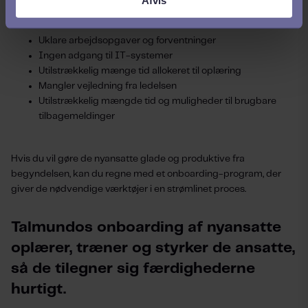
utilstrækkelig onboarding omfatter:
Uklare arbejdsopgaver og forventninger
Ingen adgang til IT-systemer
Utilstrækkelig mænge tid allokeret til oplæring
Mangler vejledning fra ledelsen
Utilstrækkelig mængde tid og muligheder til brugbare
tilbagemeldinger
Hvis du vil gøre de nyansatte glade og produktive fra
begyndelsen, kan du regne med et onboarding-program, der
giver de nødvendige værktøjer i en strømlinet proces.
Talmundos onboarding af nyansatte
oplærer, træner og styrker de ansatte,
så de tilegner sig færdighederne
hurtigt.