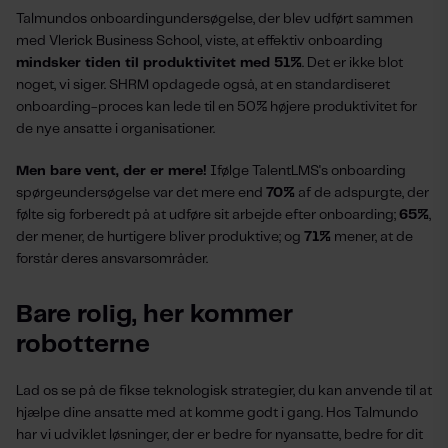
Talmundos onboardingundersøgelse, der blev udført sammen
med Vlerick Business School, viste, at effektiv onboarding
mindsker tiden til produktivitet med 51%
. Det er ikke blot
noget, vi siger. SHRM opdagede også, at en standardiseret
onboarding-proces kan lede til en 50% højere produktivitet for
de nye ansatte i organisationer.
Men bare vent, der er mere!
Ifølge TalentLMS's onboarding
spørgeundersøgelse var det mere end
70%
af de adspurgte, der
følte sig forberedt på at udføre sit arbejde efter onboarding;
65%
,
der mener, de hurtigere bliver produktive; og
71%
mener, at de
forstår deres ansvarsområder.
Bare rolig, her kommer
robotterne
Lad os se på de fikse teknologisk strategier, du kan anvende til at
hjælpe dine ansatte med at komme godt i gang. Hos Talmundo
har vi udviklet løsninger, der er bedre for nyansatte, bedre for dit