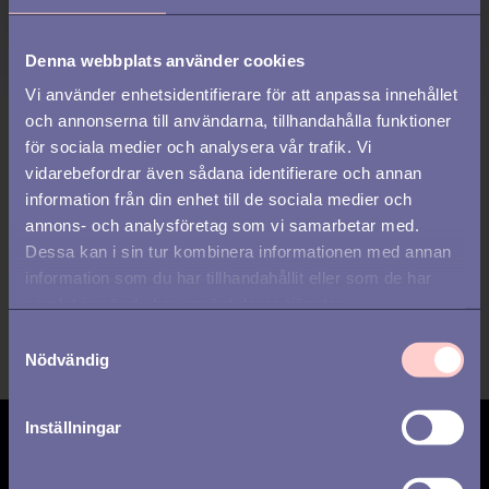
Denna webbplats använder cookies
Vi använder enhetsidentifierare för att anpassa innehållet
och annonserna till användarna, tillhandahålla funktioner
för sociala medier och analysera vår trafik. Vi
vidarebefordrar även sådana identifierare och annan
information från din enhet till de sociala medier och
annons- och analysföretag som vi samarbetar med.
Dessa kan i sin tur kombinera informationen med annan
information som du har tillhandahållit eller som de har
samlat in när du har använt deras tjänster.
S
Nödvändig
a
m
t
Inställningar
y
Prenumerera på
c