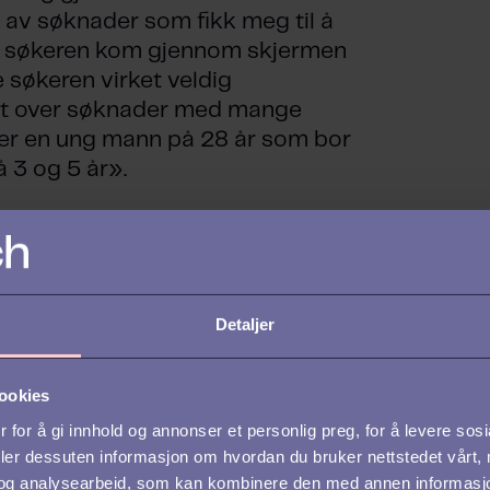
e av søknader som fikk meg til å
til søkeren kom gjennom skjermen
 søkeren virket veldig
ffet over søknader med mange
 er en ung mann på 28 år som bor
 3 og 5 år».
at vi prøver å se mennesket bak
å. Med det tror jeg vi overvurderer
 og jeg tror også vi
dstekst.
Detaljer
ookies
 for å gi innhold og annonser et personlig preg, for å levere sos
tig. Søknaden har absolutt sin
deler dessuten informasjon om hvordan du bruker nettstedet vårt,
 at søkeren skal tilpasse
og analysearbeid, som kan kombinere den med annen informasjon d