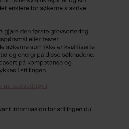
nnom sine kvalifikasjoner og sin
et enklere for søkerne å skrive
å gjøre den første grovsortering
pørsmål eller tester.
e søkerne som ikke er kvalifiserte
ke tid og energi på disse søknadene.
re basert på kompetanse og
kkes i stillingen.
 av testverktøy i
ant informasjon for stillingen du