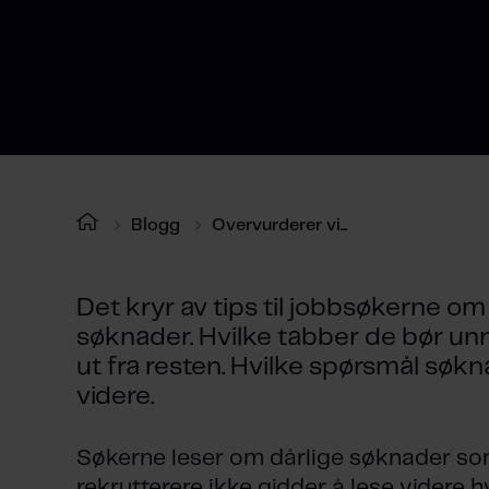
Blogg
Overvurderer vi...
Det kryr av tips til jobbsøkerne om
søknader. Hvilke tabber de bør unn
ut fra resten. Hvilke spørsmål søk
videre.
Søkerne leser om dårlige søknader so
rekrutterere ikke gidder å lese videre hv