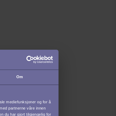
Om
iale mediefunksjoner og for å
 med partnerne våre innen
u har gjort tilgjengelig for