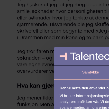
Jeg husker at jeg lot jeg meg begeistr
smile, søknader hvor personligheten 
eller søknader hvor jeg tenkte at denne
sjarmerende. Tilsvarende ble jeg sku
skrivefeil eller som begynte med «Jeg
i Drammen med min kone og to barn på
Jeg tror faren med søknadsteksten er 
søknaden – og vi tror vi klarer det ogs
våre egne evner som menneskekjennere
overvurderer verdien av en liten søkna
Samtykke
Hva kan gjøres?
Denne nettsiden anvender c
Vi bruker informasjonskapsler
Jeg mener ikke at søknaden ikke er vik
analysere trafikken vår. Vi 
funksjon. Men akkurat som vi forventer
sosiale medier, annonsering 