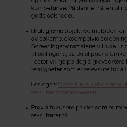
og hva de kan tilføre stillingen gje
kompetanse. På denne måten blir d
gode søknader.
Bruk gjerne objektive metoder for 
av søkerne, eksempelvis screenings
Screeningspørsmålene vil luke ut d
til stillingene, så du slipper å bru
Tester vil hjelpe deg å grovsorte
ferdigheter som er relevante for å ly
Les også:
Dette bør du vite om bruk
rekrutteringsprosessen
Prøv å fokusere på det som er relev
rekrutterer til.