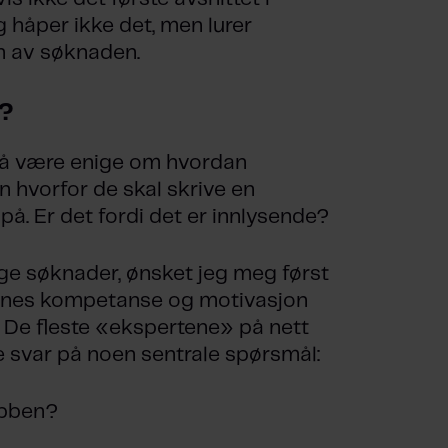
g håper ikke det, men lurer
n av søknaden.
?
s å være enige om hvordan
 hvorfor de skal skrive en
 på. Er det fordi det er innlysende?
ige søknader, ønsket jeg meg først
rnes kompetanse og motivasjon
l. De fleste «ekspertene» på nett
 svar på noen sentrale spørsmål:
obben?