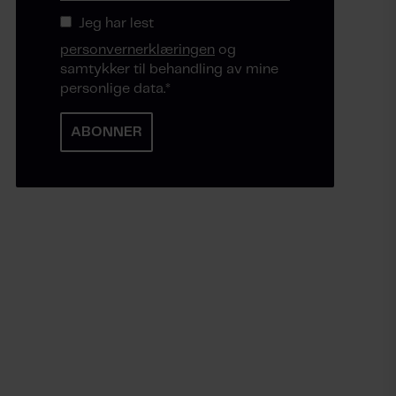
Jeg har lest
personvernerklæringen
og
samtykker til behandling av mine
personlige data.
*