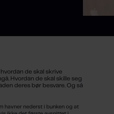
 hvordan de skal skrive
gå. Hvordan de skal skille seg
naden deres bør besvare. Og så
m havner nederst i bunken og at
is ikke det første avsnittet i