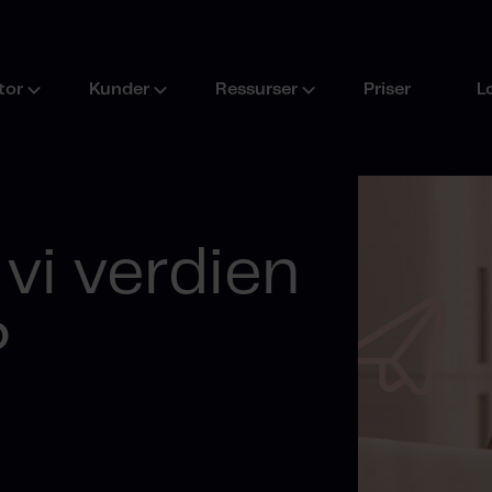
tor
Kunder
Ressurser
Priser
L
vi verdien
?