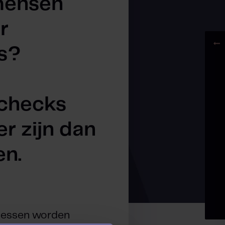
mensen
r
s?
echecks
er zijn dan
en.
cessen worden