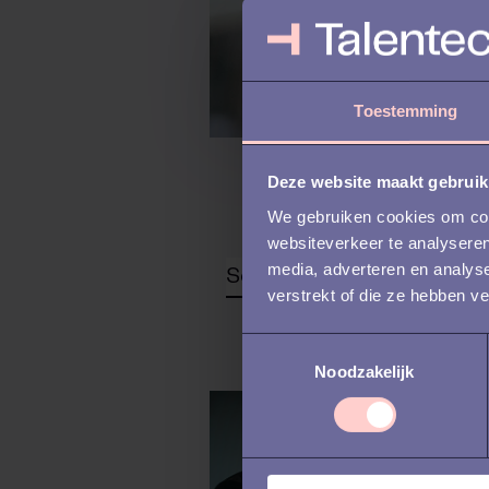
Toestemming
Deze website maakt gebruik
We gebruiken cookies om cont
websiteverkeer te analyseren
media, adverteren en analys
verstrekt of die ze hebben v
T
Noodzakelijk
o
e
s
t
e