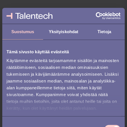
Suostumus
Yksityiskohdat
Tietoja
Tämä sivusto käyttää evästeitä
Käytämme evästeitä tarjoamamme sisällön ja mainosten
räätälöimiseen, sosiaalisen median ominaisuuksien
tukemiseen ja kävijämäärämme analysoimiseen. Lisäksi
jaamme sosiaalisen median, mainosalan ja analytiikka-
alan kumppaneillemme tietoja siitä, miten käytät
sivustoamme. Kumppanimme voivat yhdistää näitä
tietoja muihin tietoihin, joita olet antanut heille tai joita on
kerätty, kun olet käyttänyt heidän palvelujaan.
S
PEREHDYTYS