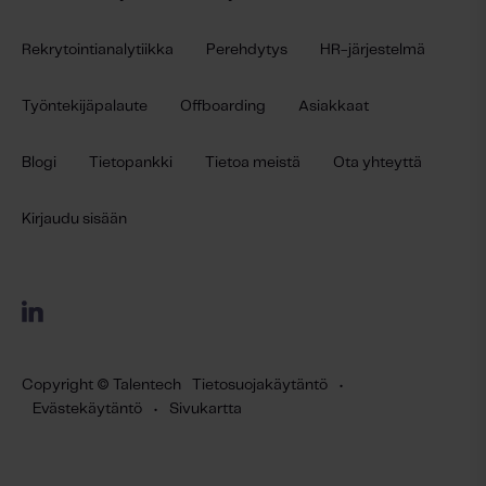
Rekrytointianalytiikka
Perehdytys
HR-järjestelmä
Työntekijäpalaute
Offboarding
Asiakkaat
Blogi
Tietopankki
Tietoa meistä
Ota yhteyttä
Kirjaudu sisään
Copyright © Talentech
Tietosuojakäytäntö
•
Evästekäytäntö
•
Sivukartta