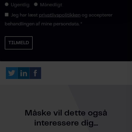
Ugentlig
Månedligt
Jeg har læst
privatlivspolitikken
og accepterer
behandlingen af mine persondata.
*
Måske vil dette også
interessere dig...