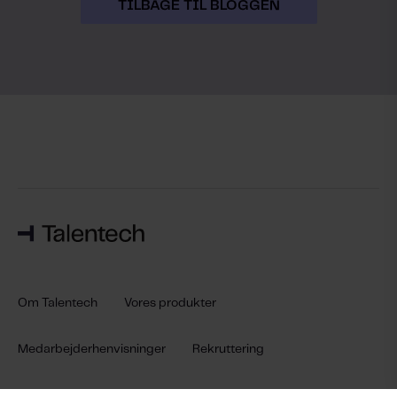
TILBAGE TIL BLOGGEN
Om Talentech
Vores produkter
Medarbejderhenvisninger
Rekruttering
Rekrutteringsanalyser
Onboarding