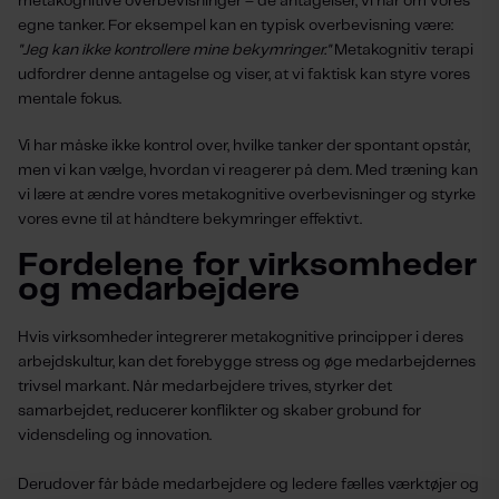
metakognitive overbevisninger – de antagelser, vi har om vores
egne tanker. For eksempel kan en typisk overbevisning være:
"Jeg kan ikke kontrollere mine bekymringer."
Metakognitiv terapi
udfordrer denne antagelse og viser, at vi faktisk kan styre vores
mentale fokus.
Vi har måske ikke kontrol over, hvilke tanker der spontant opstår,
men vi kan vælge, hvordan vi reagerer på dem. Med træning kan
vi lære at ændre vores metakognitive overbevisninger og styrke
vores evne til at håndtere bekymringer effektivt.
Fordelene for virksomheder
og medarbejdere
Hvis virksomheder integrerer metakognitive principper i deres
arbejdskultur, kan det forebygge stress og øge medarbejdernes
trivsel markant. Når medarbejdere trives, styrker det
samarbejdet, reducerer konflikter og skaber grobund for
vidensdeling og innovation.
Derudover får både medarbejdere og ledere fælles værktøjer og