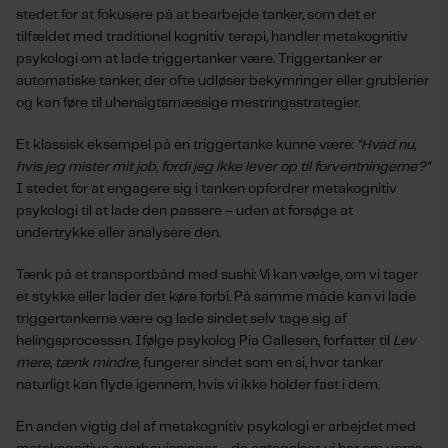
stedet for at fokusere på at bearbejde tanker, som det er
tilfældet med traditionel kognitiv terapi, handler metakognitiv
psykologi om at lade triggertanker være. Triggertanker er
automatiske tanker, der ofte udløser bekymringer eller grublerier
og kan føre til uhensigtsmæssige mestringsstrategier.
Et klassisk eksempel på en triggertanke kunne være:
"Hvad nu,
hvis jeg mister mit job, fordi jeg ikke lever op til forventningerne?"
I stedet for at engagere sig i tanken opfordrer metakognitiv
psykologi til at lade den passere – uden at forsøge at
undertrykke eller analysere den.
Tænk på et transportbånd med sushi: Vi kan vælge, om vi tager
et stykke eller lader det køre forbi. På samme måde kan vi lade
triggertankerne være og lade sindet selv tage sig af
helingsprocessen. Ifølge psykolog Pia Callesen, forfatter til
Lev
mere, tænk mindre
, fungerer sindet som en si, hvor tanker
naturligt kan flyde igennem, hvis vi ikke holder fast i dem.
En anden vigtig del af metakognitiv psykologi er arbejdet med