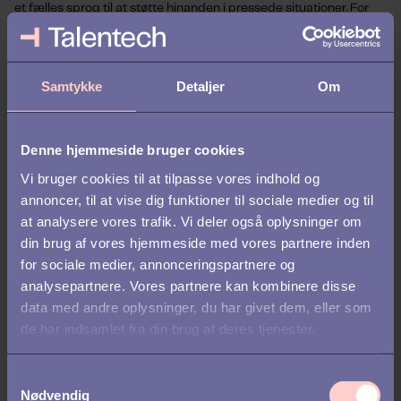
et fælles sprog til at støtte hinanden i pressede situationer. For
medarbejdere, der allerede er ramt af stress, kan metakognitiv
terapi være en effektiv metode til at vende tilbage til arbejdet og
forebygge tilbagefald.
Samtykke
Detaljer
Om
Dette gavner både medarbejderen, som undgår
længerevarende konsekvenser, og virksomheden, som bevarer
vigtig viden og undgår omkostninger til rekruttering og oplæring
Denne hjemmeside bruger cookies
af nye medarbejdere.
Vi bruger cookies til at tilpasse vores indhold og
En langsigtet løsning
annoncer, til at vise dig funktioner til sociale medier og til
at analysere vores trafik. Vi deler også oplysninger om
Metakognitiv psykologi repræsenterer en bæredygtig tilgang til
din brug af vores hjemmeside med vores partnere inden
trivsel og stressforebyggelse på arbejdspladsen. Det er en
for sociale medier, annonceringspartnere og
investering, der kan reducere stress, øge arbejdsglæden og
analysepartnere. Vores partnere kan kombinere disse
styrke medarbejdernes loyalitet over for virksomheden.
data med andre oplysninger, du har givet dem, eller som
de har indsamlet fra din brug af deres tjenester.
Det er på tide at tage det næste skridt mod sundere og mere
effektive arbejdspladser.
S
Nødvendig
a