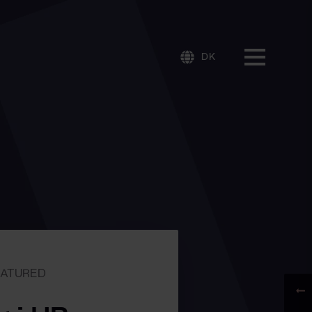
DK
EATURED