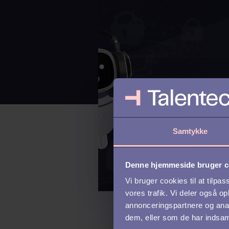
Samtykke
Denne hjemmeside bruger c
Vi bruger cookies til at tilpas
vores trafik. Vi deler også 
annonceringspartnere og anal
dem, eller som de har indsaml