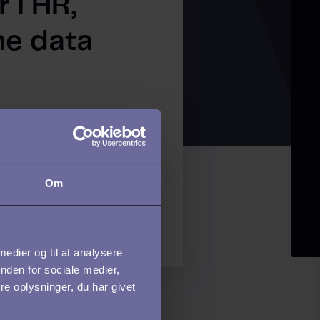
 i HR,
ne data
åbner for et enormt
hvis
Om
sikkerhed tages
f...
 medier og til at analysere
nden for sociale medier,
e oplysninger, du har givet