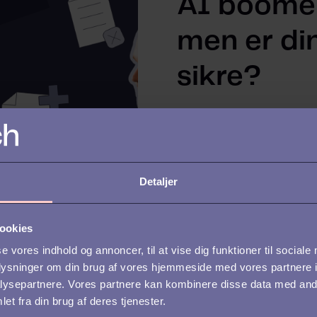
AI boomer
men er di
sikre?
08-09-2025
Takeaways: AI i HR 
potentiale, men kun 
Detaljer
databeskyttelse og 
alvorligt 63 procent a
ookies
se vores indhold og annoncer, til at vise dig funktioner til sociale
oplysninger om din brug af vores hjemmeside med vores partnere i
ysepartnere. Vores partnere kan kombinere disse data med andr
et fra din brug af deres tjenester.