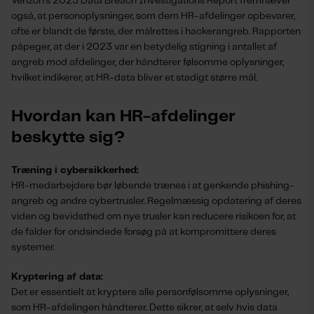
Verizon's 2023 Data Breach Investigations Report fremhæver
også, at personoplysninger, som dem HR-afdelinger opbevarer,
ofte er blandt de første, der målrettes i hackerangreb. Rapporten
påpeger, at der i 2023 var en betydelig stigning i antallet af
angreb mod afdelinger, der håndterer følsomme oplysninger,
hvilket indikerer, at HR-data bliver et stadigt større mål.
Hvordan kan HR-afdelinger
beskytte sig?
Træning i cybersikkerhed:
HR-medarbejdere bør løbende trænes i at genkende phishing-
angreb og andre cybertrusler. Regelmæssig opdatering af deres
viden og bevidsthed om nye trusler kan reducere risikoen for, at
de falder for ondsindede forsøg på at kompromittere deres
systemer.
Kryptering af data:
Det er essentielt at kryptere alle personfølsomme oplysninger,
som HR-afdelingen håndterer. Dette sikrer, at selv hvis data