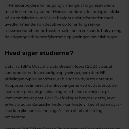
HR-medarbejdere har adgang til mange af organisationens
mest følsomme systemer. Hvis en medarbejder utilsigtet klikker
på en ondsindet e-mail eller bevidst deler information med
uvedkommende, kan det åbne op for en lang række
sikkerhedsproblemer. Insidertrusler er en voksende bekymring,
da adgangen til personfølsomme oplysninger kan misbruges.
Hvad siger studierne?
Data fra IBM’s Cost of a Data Breach Report 2023 viser, at
kompromitterede personlige oplysninger, som dem HR-
afdelingen typisk håndterer, er blandt de dyreste databrud.
Rapporten estimerer, at omkostningerne ved et databrud, der
involverer personlige oplysninger, er blandt de højeste pr.
kompromitteret post. For HR-afdelinger betyder dette, at et
enkelt brud på datasikkerheden kan koste virksomheden dyrt –
ikke kun økonomisk, men også i form af tab af tillid og
omdømme.