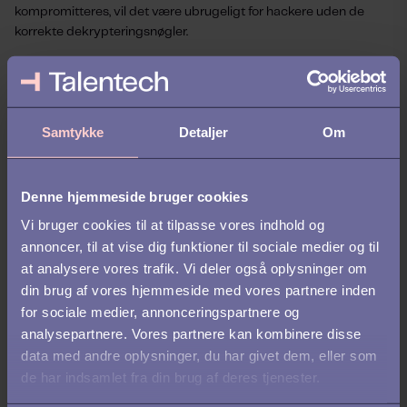
kompromitteres, vil det være ubrugeligt for hackere uden de
korrekte dekrypteringsnøgler.
Stærke adgangskontroller:
Begræns adgangen til følsomme HR-systemer ved hjælp af
brugerroller, MitID-verifikation og andre avancerede
sikkerhedstiltag. Dette gør det sværere for uautoriserede
Samtykke
Detaljer
Om
brugere at tilgå systemer, selv hvis loginoplysningerne bliver
kompromitteret.
Denne hjemmeside bruger cookies
Implementering af et sikkert HR-system:
Vi bruger cookies til at tilpasse vores indhold og
Et sikkert HR-system beskytter disse personfølsomme data
annoncer, til at vise dig funktioner til sociale medier og til
gennem adgangskontrol, logning, kryptering og phishing-
at analysere vores trafik. Vi deler også oplysninger om
beskyttelse, hvilket mindsker risikoen for uautoriseret adgang og
cyberangreb. Det sikrer samtidig, at virksomheden overholder
din brug af vores hjemmeside med vores partnere inden
databeskyttelsesregler, som GDPR, og opretholder
for sociale medier, annonceringspartnere og
medarbejdernes tillid.
analysepartnere. Vores partnere kan kombinere disse
data med andre oplysninger, du har givet dem, eller som
Konklusion
de har indsamlet fra din brug af deres tjenester.