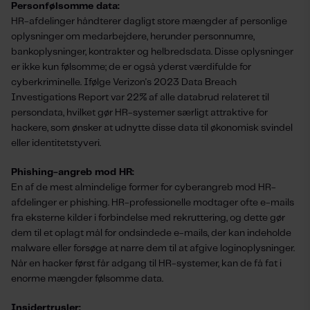
Personfølsomme data:
HR-afdelinger håndterer dagligt store mængder af personlige
oplysninger om medarbejdere, herunder personnumre,
bankoplysninger, kontrakter og helbredsdata. Disse oplysninger
er ikke kun følsomme; de er også yderst værdifulde for
cyberkriminelle. Ifølge Verizon's 2023 Data Breach
Investigations Report var 22% af alle databrud relateret til
persondata, hvilket gør HR-systemer særligt attraktive for
hackere, som ønsker at udnytte disse data til økonomisk svindel
eller identitetstyveri.
Phishing-angreb mod HR:
En af de mest almindelige former for cyberangreb mod HR-
afdelinger er phishing. HR-professionelle modtager ofte e-mails
fra eksterne kilder i forbindelse med rekruttering, og dette gør
dem til et oplagt mål for ondsindede e-mails, der kan indeholde
malware eller forsøge at narre dem til at afgive loginoplysninger.
Når en hacker først får adgang til HR-systemer, kan de få fat i
enorme mængder følsomme data.
Insidertrusler: