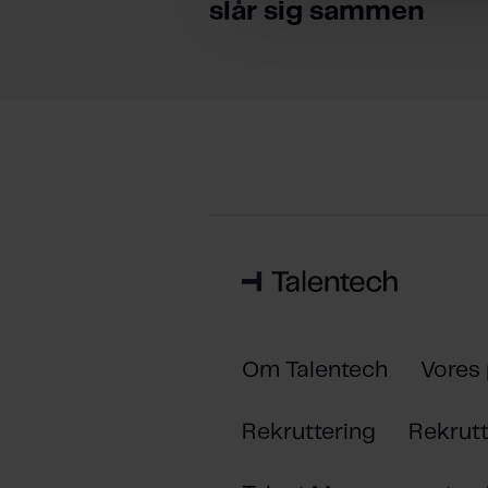
l
slår sig sammen
g
Om Talentech
Vores
Rekruttering
Rekrutt