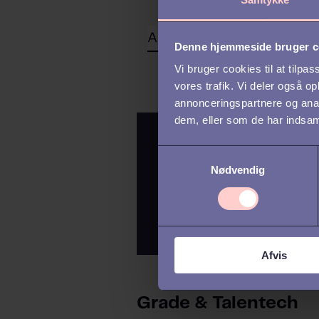
Denne hjemmeside bruger c
Vi bruger cookies til at tilpas
vores trafik. Vi deler også 
annonceringspartnere og anal
dem, eller som de har indsaml
S
Nødvendig
a
m
t
y
k
Afvis
k
e
v
Grade & Talentech
a