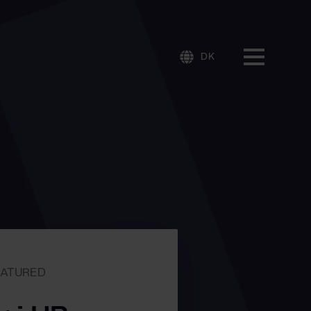
DK
EATURED