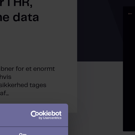
 i HR,
ne data
åbner for et enormt
hvis
sikkerhed tages
f...
Om