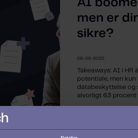
AI boomer
men er di
sikre?
08-09-2025
Takeaways: AI i HR 
potentiale, men kun 
databeskyttelse og 
alvorligt 63 procent a
Detaljer