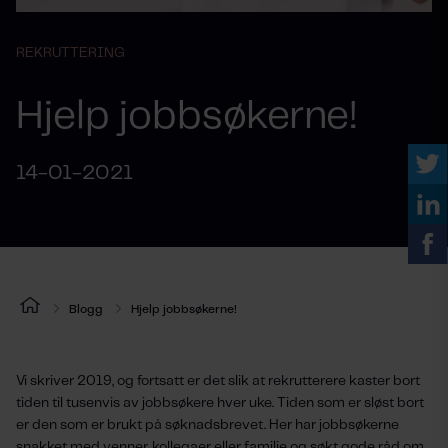
REKRUTTERING
Hjelp jobbsøkerne!
14-01-2021
Blogg
Hjelp jobbsøkerne!
Vi skriver 2019, og fortsatt er det slik at rekrutterere kaster bort
tiden til tusenvis av jobbsøkere hver uke. Tiden som er sløst bort
er den som er brukt på søknadsbrevet. Her har jobbsøkerne
snakket med venner, kollegaer eller familie og søkt gode råd om