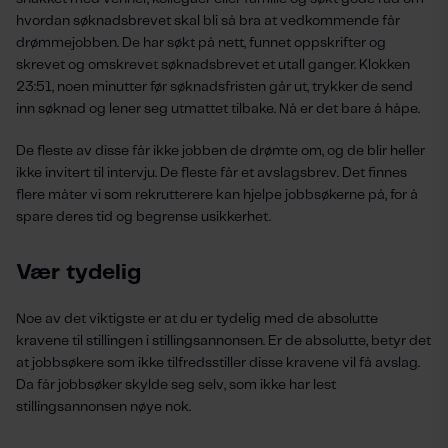
hvordan søknadsbrevet skal bli så bra at vedkommende får
drømmejobben. De har søkt på nett, funnet oppskrifter og
skrevet og omskrevet søknadsbrevet et utall ganger. Klokken
23:51, noen minutter før søknadsfristen går ut, trykker de send
inn søknad og lener seg utmattet tilbake. Nå er det bare å håpe.
De fleste av disse får ikke jobben de drømte om, og de blir heller
ikke invitert til intervju. De fleste får et avslagsbrev. Det finnes
flere måter vi som rekrutterere kan hjelpe jobbsøkerne på, for å
spare deres tid og begrense usikkerhet.
Vær tydelig
Noe av det viktigste er at du er tydelig med de absolutte
kravene til stillingen i stillingsannonsen. Er de absolutte, betyr det
at jobbsøkere som ikke tilfredsstiller disse kravene vil få avslag.
Da får jobbsøker skylde seg selv, som ikke har lest
stillingsannonsen nøye nok.