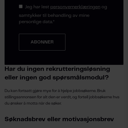
Jeg har lest
personvernerklæringen
og
samtykker til behandling av mine
personlige data.
*
Har du ingen rekrutteringsløsning
eller ingen god spørsmålsmodul?
Du kan fortsatt gjøre mye for å hjelpe jobbsøkerne. Bruk
stillingsannonsen for alt den er verdt, og fortell jobbsøkerne hva
du ønsker å motta når de søker.
Søknadsbrev eller motivasjonsbrev