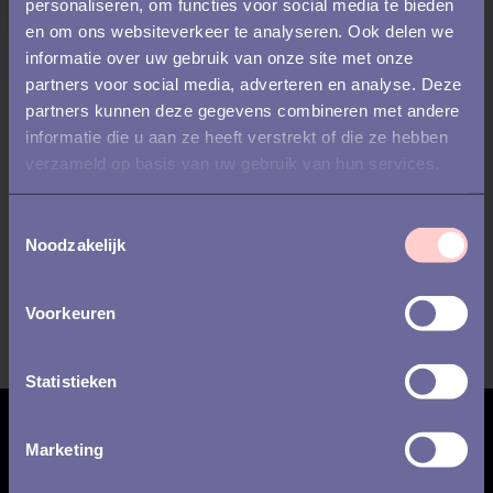
personaliseren, om functies voor social media te bieden
en om ons websiteverkeer te analyseren. Ook delen we
informatie over uw gebruik van onze site met onze
partners voor social media, adverteren en analyse. Deze
partners kunnen deze gegevens combineren met andere
informatie die u aan ze heeft verstrekt of die ze hebben
verzameld op basis van uw gebruik van hun services.
T
Noodzakelijk
o
e
s
Voorkeuren
t
e
m
Statistieken
m
i
Inschrijven voor updates
Marketing
n
g