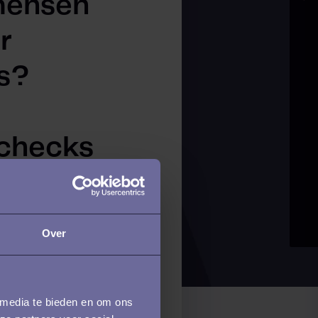
mensen
r
s?
echecks
er zijn dan
en.
Over
 media te bieden en om ons
cessen worden