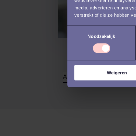
websiteverkeer te analyseren
media, adverteren en analys
verstrekt of die ze hebben v
T
Noodzakelijk
o
e
s
t
e
Weigeren
m
m
i
n
g
s
s
e
l