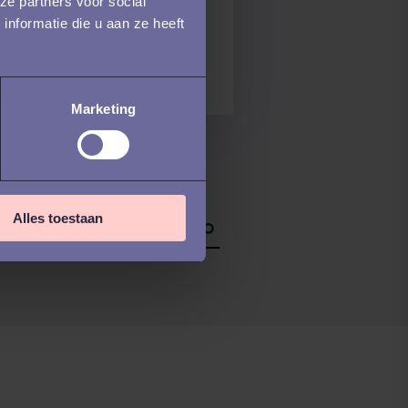
ze partners voor social
rder, meer
nformatie die u aan ze heeft
rder
lijkertijd...
Marketing
Alles toestaan