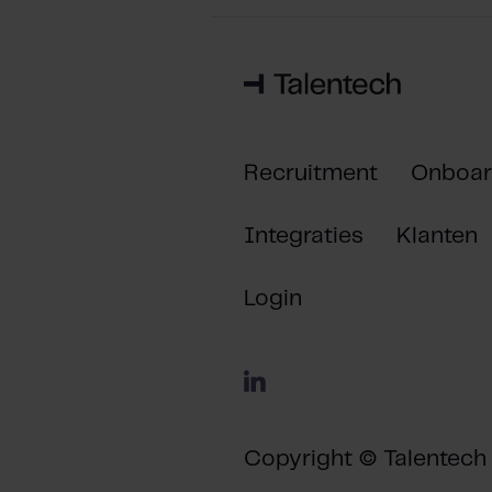
e
c
t
i
e
Recruitment
Onboar
Integraties
Klanten
Login
Copyright © Talentech