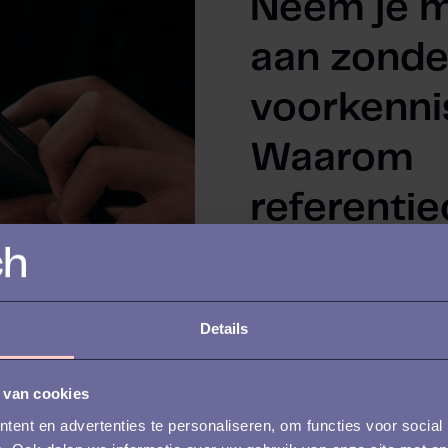
Neem je 
aan zonde
voorkenni
Waarom
referenti
belangrijk
ooit tevor
Details
01-05-2026
 van cookies
ent en advertenties te personaliseren, om functies voor social
TL;DR Wervingspro